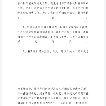
作
文
学
写
倡
议
书
六
年
级
满
分