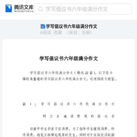
学
学写倡议书六年级满分作文
写
学写倡议书六年级满分作文
倡
6
阅读
收藏
（
来自
：
豆柴
）
议
书
六
年
级
满
分