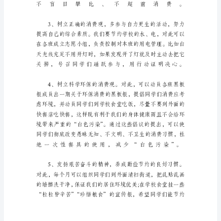
作
文
学
写
倡
议
书
六
年
级
满
分
作