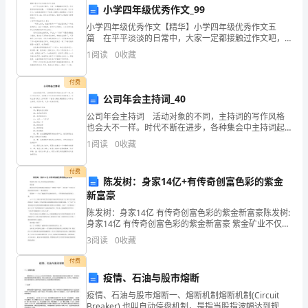
小学四年级优秀作文_99
是
小学四年级优秀作文【精华】小学四年级优秀作文五
篇 在平平淡淡的日常中，大家一定都接触过作文吧，
数
作文要求篇章结构完整，一定要避免无结尾作文的出
1
阅读
0
收藏
3、数字拼图的拼图方式和技巧。
现。怎么写作文才能避免踩雷呢？下面是小编帮大家整
学
理的小学
付费
启
公司年会主持词_40
【三、教学方法】
蒙
公司年会主持词 活动对象的不同，主持词的写作风格
也会大不一样。时代不断在进步，各种集会中主持词起
到的作用越来越大，好的主持词是什么样的呢？下面是
的
1
阅读
0
收藏
小编收集整理的公司年会主持词，仅供参考，大家一起
教师可以采取以下教学方法：
来看看
基
付费
陈发树：身家14亿+有传奇创富色彩的紫金
础
新富豪
1、操练法
之
陈发树：身家14亿 有传奇创富色彩的紫金新富豪陈发树:
身家14亿 有传奇创富色彩的紫金新富豪 紫金矿业不仅在
香港资本市场刮起了一股紫金“旋风”，更打造了一位身家
一。
3
阅读
0
收藏
14亿港币的资本新贵——紫金新富豪: 陈
本
付费
疫情、石油与股市熔断
教
疫情、石油与股市熔断一、熔断机制熔断机制(Circuit
Breaker),也叫自动停盘机制，是指当股指波幅达到规定
答案，以此巩固所学知识。