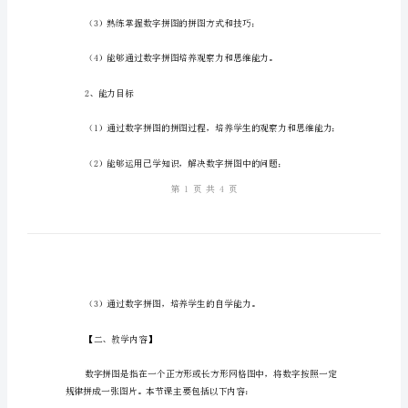
数
字
拼
【一、教育教学目标】
图，
数
1、知识目标
学
启
蒙
【导
言】