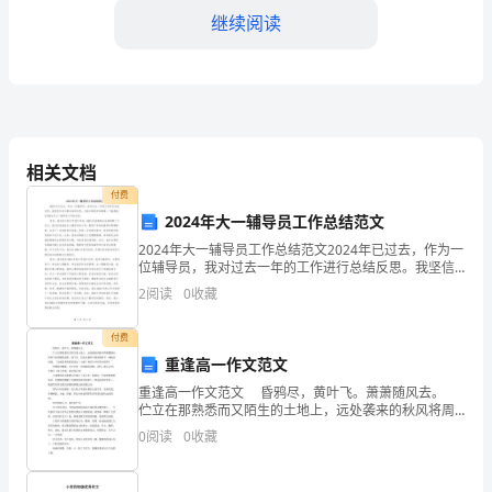
继续阅读
数
学
教
材
相关文档
中
付费
的
2024年大一辅导员工作总结范文
【二、教学内容】
2024年大一辅导员工作总结范文2024年已过去，作为一
一
位辅导员，我对过去一年的工作进行总结反思。我坚信
只有不断总结和反思，才能不断进步和提高。下面是我
项
2
阅读
0
收藏
对2024年大一辅导员工作的总结。首先，我对自己
重
付费
重逢高一作文范文
要
重逢高一作文范文 昏鸦尽，黄叶飞。萧萧随风去。
内
伫立在那熟悉而又陌生的土地上，远处袭来的秋风将周
1、数字0-99的读
遭漫天的臭气吹的越发浓重。低下头，泪水从眼眸中重
0
阅读
0
收藏
容，
重的落下，喃喃自语道：“这就是你我的重逢么？土地
它