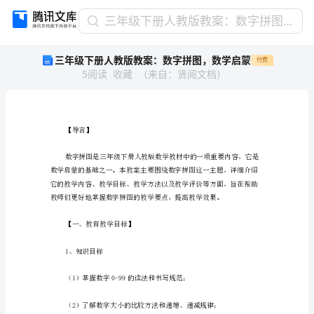
三
三年级下册人教版教案：数字拼图，数学启蒙
年
三年级下册人教版教案：数字拼图，数学启蒙
付费
级
5
阅读
收藏
（
来自
：
贤阅文档
）
下
册
人
教
版
【导言】
教
案：