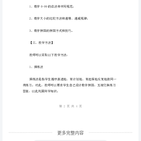
数
字
拼
图
2、能力目标
是
三
年
级
下
册
人
教
更多完整内容
版