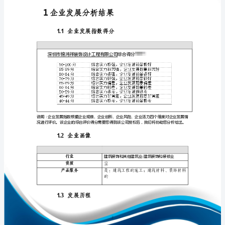
业
发
展
分
免责声明:
析
如需引用或合作，请与我方联系:
报
告
深
圳
市
1
锦