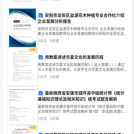
资质
空
质的形成，开展和进步。下面快随WTT来看看“秋季小班
得
区域
产品服务
的
安阳市龙安区益源花木种植专业合作社介绍
分
企业发展分析报告
企
安阳市龙安区益源花木种植专业合作社 企业发展分析结
果企业发展指数得分企业发展指数得分安阳市龙安区益
1.3
发展历程
业
源花木种植专业合作社综合得分说明：企业发展指数根
3
阅读
0
收藏
据企业规模、企业创新、企业风险、企业活力四个维度
发
对企
付费
用教案讲述华夏文化的发展历程
展
2
用教案讲述华夏文化的发展历程1.1 设计意图1.1.1 通过
指
引入华夏文化的概念，引发学生对华夏文化发展历程的
兴趣和好奇心。1.1.2 帮助学生理解华夏文化在人类文明
1
阅读
0
收藏
数
发展中的重要地位。1.1.3 引导学
得
最新陕西省安康市镇坪县中级统计师《统计
基础知识理论及相关知识》统考试题含解析
分
最新陕西省安康市镇坪县中级统计师《统计基础知识理
深
论及相关知识》统考试题含解析 第1题：单选题(本题1
分)统计调查可分为全面调查和非全面调查，下述调查属
1
阅读
0
收藏
圳
于全面调查的是（）。A.对某种连续生产的产品质量进
付费
市