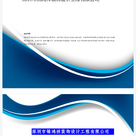
工
程
有
专业品质权威
限
公
司
介
绍
企