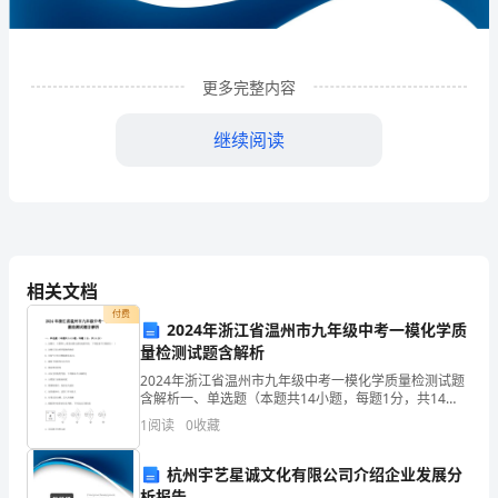
鸿
祥
装
更多完整内容
饰
继续阅读
设
计
工
程
相关文档
有
付费
2024年浙江省温州市九年级中考一模化学质
量检测试题含解析
限
1
企业发展分析结果
2024年浙江省温州市九年级中考一模化学质量检测试题
公
含解析一、单选题（本题共14小题，每题1分，共14
分）1、金刚石、石墨和C60都是由碳元素组成的单质，
1
阅读
0
收藏
司
下列叙述不正确的是（ ）A．金刚石是自然界最硬
1.1
企业发展指数得分
企
杭州宇艺星诚文化有限公司介绍企业发展分
析报告