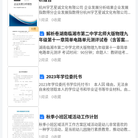
业
杭州宇艺星诚文化有限公司 企业发展分析结果企业发展
指数得分企业发展指数得分杭州宇艺星诚文化有限公司
发
综合得分说明：企业发展指数根据企业规模、企业创
1
阅读
0
收藏
新、企业风险、企业活力四个维度对企业发展情况进行
展
评价。
付费
解析卷湖南临湘市第二中学北师大版物理九
分
年级第十一章简单电路单元测评试卷（含答案详
解版）
析
湖南临湘市第二中学北师大版物理九年级第十一章简单
电路单元测评 考试时间：90分钟；命题人：教研组考生
结
注意：1、本卷分第I卷（选择题）和第Ⅱ卷（非选择题）
2
阅读
0
收藏
两部分，满分100分，考试时间90分钟2、答卷前
果
2023年学位委托书
企
2023年学位委托书学位托付书1 本人因 缘由，无法亲
业
自来校领取本人的学位证书和毕业证书等毕业材料。由
XXX代为领取,因代领过程中所发生的毕业证书、档案材
1
阅读
0
收藏
料遗失等事项，责任自行担当。 特此申
发
1.2
企业画像
展
秋季小班区域活动工作计划
指
类别
秋季小班区域活开工作方案区域活动是幼儿非常喜欢的
一种学习活动，是当前幼儿园施行素质教育，推动幼教
行业
数
改革的一种重要的教育活动形式，它能促进幼儿全面素
1
阅读
0
收藏