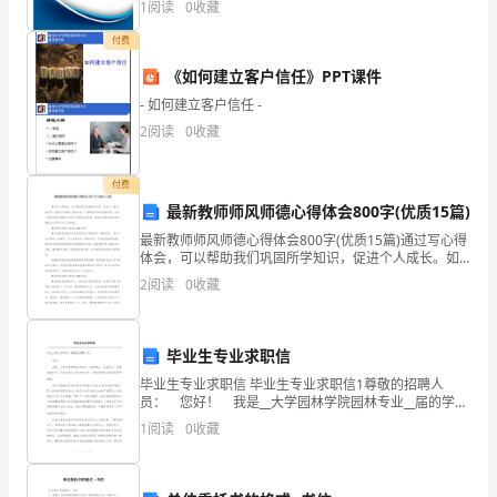
1
阅读
0
收藏
爱
险、企业活力四个维度对企业发展情况进行评价。该企
业的
付费
读
《如何建立客户信任》PPT课件
书
- 如何建立客户信任 -
的
2
阅读
0
收藏
好
付费
习
最新教师师风师德心得体会800字(优质15篇)
最新教师师风师德心得体会800字(优质15篇)通过写心得
惯。
体会，可以帮助我们巩固所学知识，促进个人成长。如
何写一篇较为完美的心得体会是一个需要思考和实践的
下
2
阅读
0
收藏
问题。这些心得体会或许能激发大家写心得体会的灵感
面
毕业生专业求职信
是
毕业生专业求职信 毕业生专业求职信1尊敬的招聘人
的
员： 您好！ 我是__大学园林学院园林专业__届的学
生。面临毕业，我很希望找到一份与园林设计相关的工
1
阅读
0
收藏
作，但愿我的简历能得到您的青睐。 我
幼
儿