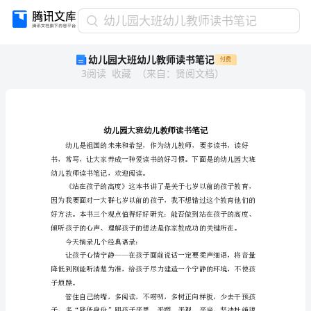
幼
幼儿园大班幼儿教师读书笔记
儿
幼儿园大班幼儿教师读书笔记
付费
园
3
阅读
收藏
（
来自
：
贤阅文档
）
大
班
幼
儿
教
师
读