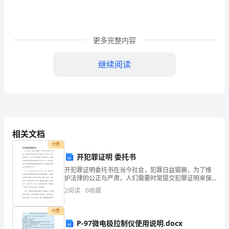
来
和
希
更多完整内容
望，
继续阅读
作
为
信优秀的
幼
儿
相关文档
教
付费
诀窍”。
开犯罪证明 委托书
师，
开犯罪证明委托书在当今社会，犯罪日益猖獗，为了维
要
护法律的公正与严肃，人们需要时常提交犯罪证明来保
护自己的权益。而在某些情况下，个人并不具备处理这
2
阅读
0
收藏
一流程的能力，因此需要借助委托书的形式来委托他人
多
代为办理
付费
读
P-97微电极拉制仪使用说明.docx