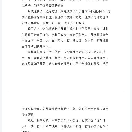
幼儿教师读书笔记，欢迎阅读。
书
笔
记
幼
今天摘录几个经典语录：
儿
园
大
子烦躁。
班
幼
儿
教
似威严，颐指气使的态度和做法。