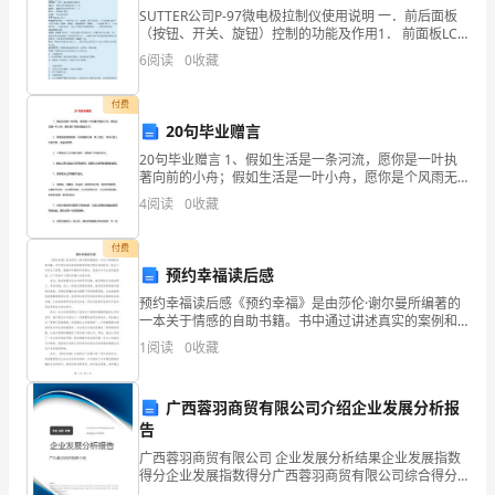
书，
SUTTER公司P-97微电极拉制仪使用说明 一．前后面板
（按钮、开关、旋钮）控制的功能及作用1． 前面板LCD
读
Display： 显示程序参数Reset： 初始化复位控制Air
6
阅读
0
收藏
Press
面的情绪密码。
好
付费
书，
20句毕业赠言
常
20句毕业赠言 1、假如生活是一条河流，愿你是一叶执
著向前的小舟；假如生活是一叶小舟，愿你是个风雨无
阻的水手。 2、希望是坚韧的拐杖，忍耐是旅行袋，带上
写，
4
阅读
0
收藏
他们，你可以登上永恒之旅，走
让
付费
预约幸福读后感
大
预约幸福读后感《预约幸福》是由莎伦·谢尔曼所编著的
家
一本关于情感的自助书籍。书中通过讲述真实的案例和
谢尔曼自身的经历，给出了许多关于爱情、婚姻和幸福
1
阅读
0
收藏
养
的实用建议。阅读这本书让我受益匪浅，以下是我对
《预约幸
成
广西蓉羽商贸有限公司介绍企业发展分析报
告
一
广西蓉羽商贸有限公司 企业发展分析结果企业发展指数
种
得分企业发展指数得分广西蓉羽商贸有限公司综合得分
说明：企业发展指数根据企业规模、企业创新、企业风