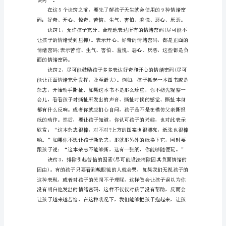
师
读
书
笔
记
幼
思考者和创新开拓人。
儿
是
祖
国
的
未