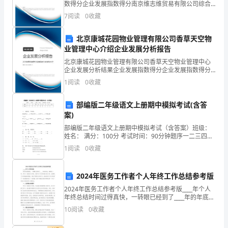
期
数得分企业发展指数得分南京维志维贸易有限公司综合
得分说明：企业发展指数根据企业规模、企业创新、企
间，
7
阅读
0
收藏
业风险、企业活力四个维度对企业发展情况进行评价。
该企
我
北京康城花园物业管理有限公司香草天空物
业管理中心介绍企业发展分析报告
负
北京康城花园物业管理有限公司香草天空物业管理中心
责
企业发展分析结果企业发展指数得分企业发展指数得分
北京康城花园物业管理有限公司香草天空物业管理中心
1
阅读
0
收藏
综合得分说明：企业发展指数根据企业规模、企业创
与
新、企
部编版二年级语文上册期中模拟考试(含答
销
案)
售
部编版二年级语文上册期中模拟考试（含答案）班级：
姓名： 满分：100分 考试时间：90分钟题序一二三四五
团
六七八九总分得分一、 读拼音，写词语。píng
1
阅读
0
收藏
jiǎng（_____）xió
队
2024年医务工作者个人年终工作总结参考版
合
2024年医务工作者个人年终工作总结参考版____年个人
作，
年终总结时间过得真快，一转眼已经到了____年的年底。
回顾这一年，作为一名医务工作者，我参与了许多有意
10
阅读
0
收藏
提
义的工作，也遇到了许多挑战和困难。通过不断