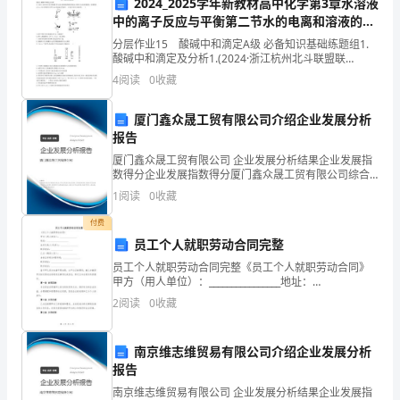
经验：
2024_2025学年新教材高中化学第3章水溶液
中的离子反应与平衡第二节水的电离和溶液的
位。
pH第2课时酸碱中和滴定分层作业新人教版选择
分层作业15 酸碱中和滴定A级 必备知识基础练题组1.
在
性必修1
酸碱中和滴定及分析1.(2024·浙江杭州北斗联盟联
考)NaOH标准溶液的配制和标定,需经过NaOH溶液配
4
阅读
0
收藏
____
制、基准物质H2C2O4·2H2O的称量
年
厦门鑫众晟工贸有限公司介绍企业发展分析
报告
担
厦门鑫众晟工贸有限公司 企业发展分析结果企业发展指
数得分企业发展指数得分厦门鑫众晟工贸有限公司综合
任
得分说明：企业发展指数根据企业规模、企业创新、企
1
阅读
0
收藏
业风险、企业活力四个维度对企业发展情况进行评价。
销
该企
付费
售
员工个人就职劳动合同完整
员工个人就职劳动合同完整《员工个人就职劳动合同》
业
甲方（用人单位）：________________地址：
____________________法定代表人/负责人：________________
务
2
阅读
0
收藏
联系
助
总结：
南京维志维贸易有限公司介绍企业发展分析
理
报告
南京维志维贸易有限公司 企业发展分析结果企业发展指