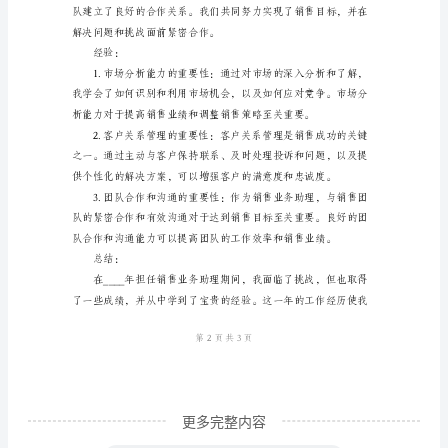
地提高销售效率。
总
结
销
售
业
务
决方案。
助
成绩：
理
是
一
个
具
更多完整内容
有