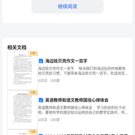
继续阅读
挑
战
性
和
相关文档
多
去年的基础上增长了20%。
付费
样
海边拾贝壳作文一百字
海边拾贝壳作文一百字 每当我们到海边玩的时候都有
化
拾贝壳的习惯，下面带来海边拾贝壳一百字，欢送阅览!
7月18日那天，我和我妈妈一起去青岛游玩。我坐在车
工
4
阅读
0
收藏
上，心就像一只快乐的小鸟在飞，我真的想快点
作
付费
英语教师和语文教师国培心得体会
职
英语教师和语文教师国培心得体会 学习的目的在于应
责
用，要把所学的理论知识运用到自己的教学实践中，所
以教师在国培的学习中也要多多联想到自己的实际情况
4
阅读
0
收藏
的
中，以下培训心得体会范文《英语教师和语文教师国培
解决问题和挑战面前紧密合作。
心得
职
付费