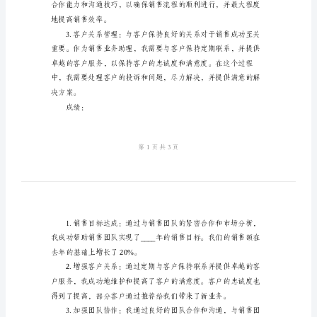
总
结
的成绩和学到的经验。
2024
挑战：
年
销
售
业
务
达到销售目标。
助
理
工
作