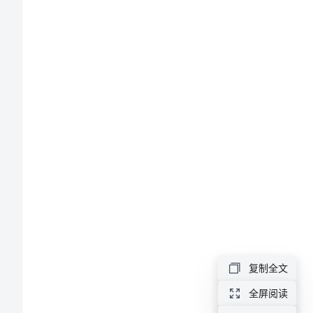
2024
年
“六
五”
普
法
自
结合。
查
报
告
2024
复制全文
年
全屏阅读
六