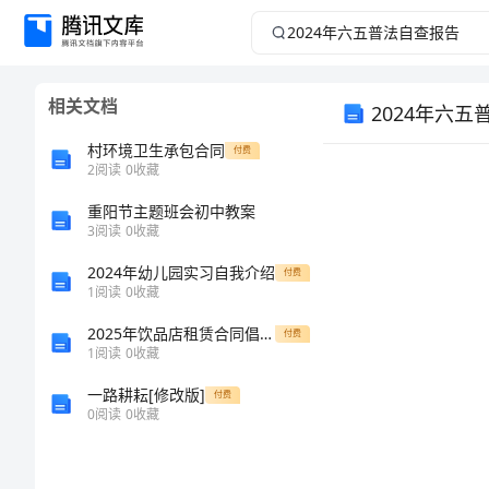
2024
年
相关文档
2024年六
六
村环境卫生承包合同
付费
五
2
阅读
0
收藏
普
重阳节主题班会初中教案
3
阅读
0
收藏
法
2024年幼儿园实习自我介绍
付费
1
阅读
0
收藏
自
2025年饮品店租赁合同倡议方案
付费
方针。
1
阅读
0
收藏
查
一路耕耘[修改版]
付费
报
0
阅读
0
收藏
告