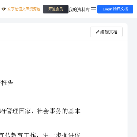
立享超值文库资源包
我的资料库
开通会员
Login 腾讯文档
编辑文档
，是党和政府管理国家，社会事务的基本
五期间的法制宣传教育工作，进一步推进依
法行政和依法治理工作当作一项重点工作来抓，认真规划全面部署六五普法工作。
3月我们局成立了五五普法工作领导小组，