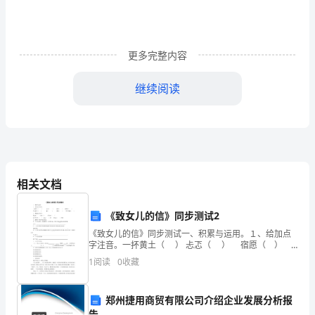
1（537
字）
更多完整内容
尊
敬
继续阅读
的
此致
领
敬礼
导：
您
相关文档
求职人：
好！
《致女儿的信》同步测试2
衷
《致女儿的信》同步测试一、积累与运用。１、给加点
年月日
字注音。一抔黄土（ ） 忐忑（ ） 宿愿（ ）
心
刹那间（ ）无与伦比（ ） 幢（ ）
1
阅读
0
收藏
的
郑州捷用商贸有限公司介绍企业发展分析报
感
告