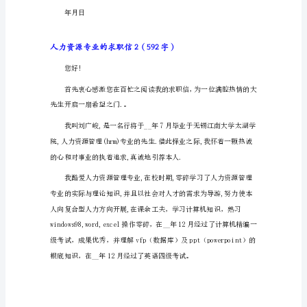
求
职
信
人
力
资
战胜它们。
源
专
业
的
求
职
信