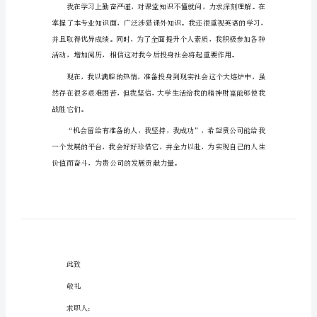
（精
尊敬的领导：
选
汇
位事业欣欣向荣，蒸蒸日上！
编）
人
力
资
源
专
业
的