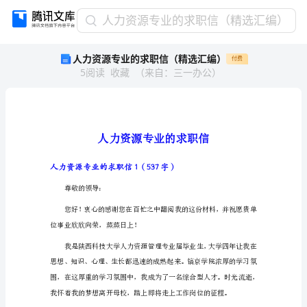
人
人力资源专业的求职信（精选汇编）
力
人力资源专业的求职信（精选汇编）
付费
资
5
阅读
收藏
（
来自
：
三一办公
）
源
专
业
的
求
职
信