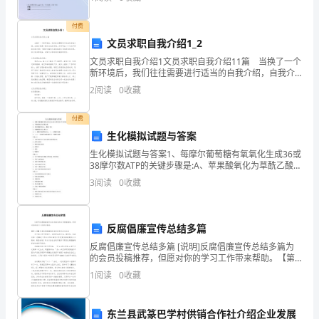
材
付费
料，
文员求职自我介绍1_2
文员求职自我介绍1文员求职自我介绍11篇 当换了一个
并
新环境后，我们往往需要进行适当的自我介绍，自我介
绍是一展示自己的手段。如何写出一个与众不同的自我
2
阅读
0
收藏
祝
介绍？下面是小编为大家收集的文员求职自我介绍，
愿
付费
生化模拟试题与答案
贵
生化模拟试题与答案1、每摩尔葡萄糖有氧氧化生成36或
38摩尔数ATP的关键步骤是:A、苹果酸氧化为草酰乙酸
单
B、异柠檬酸氧化为a -酮戊二酸C、丙酮酸氧化为乙酰
3
阅读
0
收藏
CoAD、3一磷酸甘油醛氧化为1, 3一二
位
事
反腐倡廉宣传总结多篇
业
反腐倡廉宣传总结多篇 [说明]反腐倡廉宣传总结多篇为
的会员投稿推荐，但愿对你的学习工作带来帮助。【第1
欣
篇】开展反腐倡廉制度宣传教育月活动总结 为了深入学
1
阅读
0
收藏
习贯彻中、省纪委五次全会，国务
欣
东兰县武篆巴学村供销合作社介绍企业发展