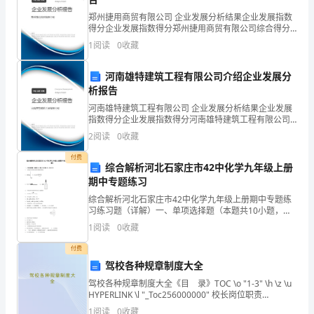
谢
郑州捷用商贸有限公司 企业发展分析结果企业发展指数
您好!
得分企业发展指数得分郑州捷用商贸有限公司综合得分
您
说明：企业发展指数根据企业规模、企业创新、企业风
1
阅读
0
收藏
险、企业活力四个维度对企业发展情况进行评价。该企
在
业的
河南雄特建筑工程有限公司介绍企业发展分
百
析报告
先生开启一扇希望之门.。
河南雄特建筑工程有限公司 企业发展分析结果企业发展
忙
指数得分企业发展指数得分河南雄特建筑工程有限公司
综合得分说明：企业发展指数根据企业规模、企业创
之
2
阅读
0
收藏
新、企业风险、企业活力四个维度对企业发展情况进行
评价。
中
付费
综合解析河北石家庄市42中化学九年级上册
期中专题练习
翻
综合解析河北石家庄市42中化学九年级上册期中专题练
阅
习练习题（详解）一、单项选择题（本题共10小题，每
小题2分，共20分）1、下列化学仪器对应的名称错误的
1
阅读
0
收藏
我
是A．燃烧匙 B．蒸发皿C．长夹子 D．滴瓶2、
付费
的
驾校各种规章制度大全
这
驾校各种规章制度大全《目 录》TOC \o "1-3" \h \z \u
HYPERLINK \l "_Toc256000000" 校长岗位职责
PAGEREF _Toc256000000 \h 3
份
1
阅读
0
收藏