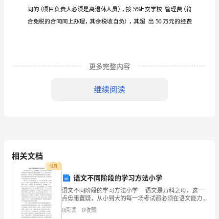
例
第
一
条
更多完整内容
为
继续阅读
贯
彻
国
家
相关文档
“科
付费
学
语文不同阶段的学习方法小学
语文不同阶段的学习方法小学 语文是万科之母，这一
技
点毋庸置疑，从小到大的每一场考试都必须在语文能力
的辅佐下取得优异的成绩，这一点，相信所有人也都深
术
0
阅读
0
收藏
有体会。小学阶段，数学应用题的理解就必须有语文的