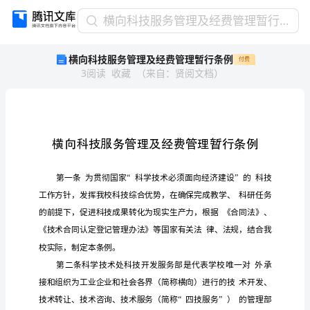
横
横向科技服务管理及经费管理暂行条例
向
横向科技服务管理及经费管理暂行条例
付费
科
3
阅读
收藏
（
来自
：
贤阅文档
）
技
服
务
管
理
及
经