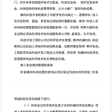
费
管
理
暂
行
条
例
横
向
科