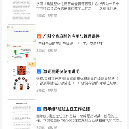
学习《构建整体性德育与全员德育观》心得做为一名小
方
学老师德育课程也是我的教学工作之一， 之前我们进行
的德育课程都是传统的教师教学生学的填鸭式。 原因就
1
阅读
0
收藏
针，
是我们教师还没有真正把德育思想和理念融入到课堂中
去，
发
产科全身麻醉的应用与管理课件
挥
- 产科全麻的应用与管理 - - * - 学习交流PPT - -
我
2
阅读
0
收藏
校
付费
科
激光测距仪使用说明
技
退格/关机键开启/测量键面积体积测量连续测量加法（+
）键测量键准边键减法（一）键储存键照明'单位切换键
综
量平直 测水垂 接动动 间自自自动背光屏幕四行显示-2.
3
阅读
0
收藏
加减计算更简单具备基础的加减计算功能，可
合
优
四年级5班班主任工作总结
四年级5班班主任工作总结 总结是指对某一阶段的工
势，
作、学习或思想中的经验或情况加以总结和概括的书面
材料，通过它可以全面地、系统地了解以往的学习和工
3
阅读
0
收藏