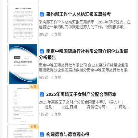
根底
必
采购部工作个人总结汇报五篇参考
须
采购部工作个人总结汇报五篇参考 20--年即将过去，在
面
这将近一年的时间中我透过努力的工作，得到很多收
获，临近年终，我感觉有必要对自己的工作做一下总
0
阅读
0
收藏
结。目的在于吸取教训，提高自己，以至于把工作做的
向
更好
经
南京中唯国际旅行社有限公司介绍企业发展
分析报告
济
南京中唯国际旅行社有限公司 企业发展分析结果企业发
建
展指数得分企业发展指数得分南京中唯国际旅行社有限
公司综合得分说明：企业发展指数根据企业规模、企业
6
阅读
0
收藏
创新、企业风险、企业活力四个维度对企业发展情况进
设”
行评
付费
的
2025年离婚无子女财产分配合同范本
科
2025年离婚无子女财产分配合同范本甲方（男方）：
____性别：____出生日期：____身份证号码：____户籍地
址：____现居地址：____乙方（女方）：____性别：____出
技
1
阅读
0
收藏
生日期：____
工
付费
构建德育与德育观心得
作