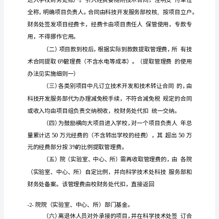
技
服
务
管
理
及
经
费
管
理
暂
行
条