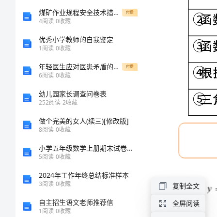
的
煤矿作业规程安全技术措施管理办法
付费
4
阅读
0
收藏
图
⑤
优秀小学教师的自我鉴定
1
阅读
0
收藏
象
年轻医生应对医患矛盾的对策
付费
性
6
阅读
0
收藏
幼儿园家长调查问卷表
质
252
阅读
2
收藏
及
做个完美的女人(续三)[修改版]
8
阅读
0
收藏
1
（）最小正周期：
其
小学五年级数学上册期末试卷及答案
5
阅读
0
收藏
应
3
2024年工作年终总结标准样本
用
3
阅读
0
收藏
复制全文
自主招生语文老师推荐信
全屏阅读
（精
1
阅读
0
收藏