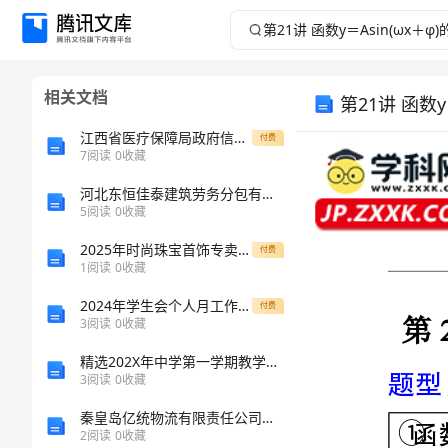
第
21
相关文档
讲
江西省医疗保障局政府信息公开申请表
付费
函
7
阅读
0
收藏
数
河北东恒佳泰建筑劳务分包有限公司介绍企业发展分析报告
5
阅读
0
收藏
学科网（北京）股份有限公司
y
2025年时尚珠宝首饰专卖店租赁合同范本
付费
1
阅读
0
收藏
＝
题型目录一览
2024年学生会个人月工作总结模版（3篇）
付费
3
阅读
0
收藏
Asin(ωx
精选202X年中学第一学期教学工作计划
＋
3
阅读
0
收藏
φ)
秦皇岛亿统物流有限责任公司介绍企业发展分析报告
2
阅读
0
收藏