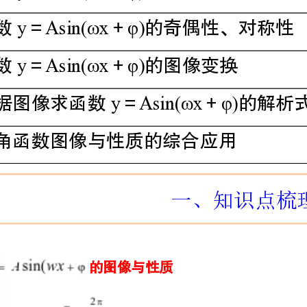
④yAsin(ωxφ)
根据图像求函数＝＋的解析式
三角函数图像与性质的综合应用
一、知识点梳理
一、的图像与性质
.
zxxk.com
（）定义域与值域：的定义域为，值域为
2[-,]
RAA.
（）最值（以下）