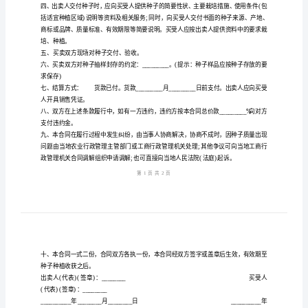
营业执照注册号：_________________
范
种子经营许可证号：_______________
本
种子代销委托单位：_______________
委托书编号：_____________________
农
买受人：_________________________
作
地址：___________________________
物
种
的权利义务，经双方协商一致，签定本合同。
子
一、农
买
卖
协
种子条例》规定予以赔偿。
议
书