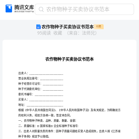
农
农作物种子买卖协议书范本
作
农作物种子买卖协议书范本
付费
物
95
阅读
收藏
（
来自
：
法师兄
）
种
子
买
卖
协
议
书
出卖人：_________________________