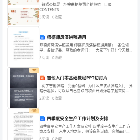
- 敬語の概要 - 坏鲵曲柄蓖罚企蚺桩娆 - 目录 -
销
CONTENTS - -
3
阅读
0
收藏
委
托
师德师风演讲稿通用
单
师德师风演讲稿通用 师德师风演讲稿通用篇1 各位领
导，各位评委，尊敬的老师们： 大家下午好！今天我
位：
演讲的题目是《精彩就在身边》。 各位老师，打开记
5
阅读
0
收藏
忆的大门。你一定有过很多很多的梦想。也许儿时的你
_
付费
农
吉他入门零基础教程PPT幻灯片
作
- 初学吉他弹唱：完全0基础 - 为什么应该从弹唱入门 - 弹
物
唱乐趣多，可以从自己喜欢的歌曲开始弹唱学起来简
种
单，掌握几个和弦之后就可以弹唱很多歌曲相
2
阅读
0
收藏
子
买
付费
卖
四季度安全生产工作计划及安排
协
四季度平安生产工作方案及安排 四季度平安生产工作方
案及安排 人生天地之间，假设白驹过隙，突然而已，
议
我们又将迎来新的挑战，先做一份工作方案，开个好头
6
阅读
0
收藏