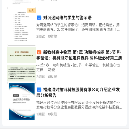
书
吧。但是要怎么样才能防止自嗨型工作方案呢？以下是
收
范
付费
本
对沉迷网络的学生的警示语
出
对沉迷网络的学生的警示语1. 远离网络，拒绝诱惑，拥
卖
抱美丽青春。2. 文件删除了，还有回收站;青春流逝了，
还能找回吗?3. 预防网瘾，健康成长4. 健康上网，告别网
人：
3
阅读
0
收藏
瘾5. 健康网路，远离网瘾6. 上网
_________________________
营
新教材高中物理 第1章 功和机械能 第5节 科
业
学验证：机械能守恒定律课件 鲁科版必修第二册
22第
页共
执
- - 第1章 功和机械能 - 第5节 科学验证：机械能守恒
照
定律 - - 动能
注
2
阅读
0
收藏
册
福建浔兴拉链科技股份有限公司介绍企业发
号：
展分析报告
_________________
种
福建浔兴拉链科技股份有限公司 企业发展分析结果企业
发展指数得分企业发展指数得分福建浔兴拉链科技股份
子
有限公司综合得分说明：企业发展指数根据企业规模、
1
阅读
0
收藏
经
企业创新、企业风险、企业活力四个维度对企业发展情
况进
营