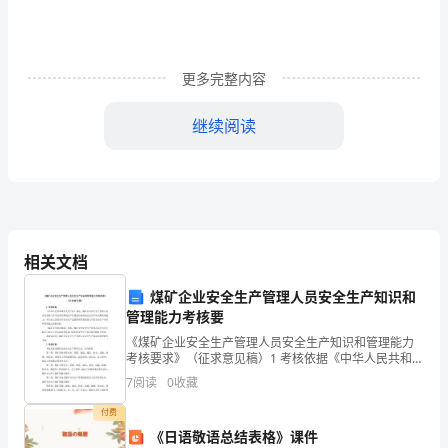
_________________
种
更多完整内容
子
继续阅读
经
营
种子种植收获之后。
许
出卖人(代表)(签章)：________
可
(代表)(签章)：________
相关文档
证
__________年________月________日
煤矿企业安全生产管理人员安全生产知识和
号：
________月________日
管理能力考核要
_______________
《煤矿企业安全生产管理人员安全生产知识和管理能力
考核要求》（征求意见稿）1 考核依据《中华人民共和国
种
安全生产法》规定，煤矿企业安全生产管理人员必须具
7
阅读
0
收藏
备与本单位所从事的生产经营活动相应的安全生产知识
子
和管
付费
《日语敬语总结表格》课件
代