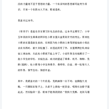
范
文
书，
俊的少年……”
是
前
人
智
慧
的
结
晶，
是
智