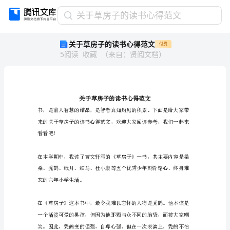
关
关于草房子的读书心得范文
于
关于草房子的读书心得范文
付费
草
5
阅读
收藏
（
来自
：
贤阅文档
）
房
子
的
读
书
心
得