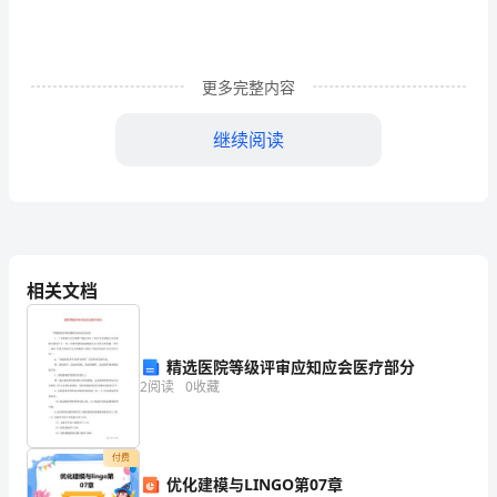
者
真
更多完整内容
知
继续阅读
灼
见
的
积
桑赢得了油麻地人上上下下的喜爱。
相关文档
累。
下
精选医院等级评审应知应会医疗部分
面
2
阅读
0
收藏
是
给
付费
优化建模与LINGO第07章