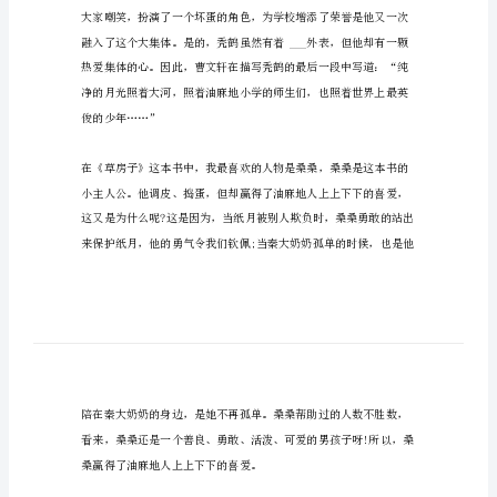
范
看看吧!
文
关
于
草
忘的六年小学生活。
房
子
的
读
书
心
得