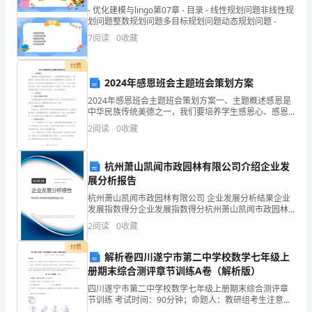
大
我喜欢这本书。
- 优化建模与lingo第07章 - 目录 - 线性规划问题非线性规
家
划问题整数规划问题多目标规划问题动态规划问题 -
7
阅读
0
收藏
带
付费
来
2024年感恩班会主题班会策划方案
的
2024年感恩班会主题班会策划方案一、主题概述感恩是
中华民族传统美德之一，我们要培养学生感恩心、感恩
关
情怀，使其在日常学习和生活中能够懂得感恩、表达感
2
阅读
0
收藏
恩、积极行动，以此培养学生珍惜眼前的一切、关心他
于
人、
杭州萧山凯闻市政园林有限公司介绍企业发
草
展分析报告
房
杭州萧山凯闻市政园林有限公司 企业发展分析结果企业
发展指数得分企业发展指数得分杭州萧山凯闻市政园林
子
有限公司综合得分说明：企业发展指数根据企业规模、
2
阅读
0
收藏
企业创新、企业风险、企业活力四个维度对企业发展情
的
况进
付费
解析卷四川遂宁市第二中学校数学七年级上
读
的形象，情节生动，情感丰富。
册期末综合测评章节训练A卷（解析版）
四川遂宁市第二中学校数学七年级上册期末综合测评章
书
节训练 考试时间：90分钟；命题人：教研组考生注意：
1、本卷分第I卷（选择题）和第Ⅱ卷（非选择题）两部