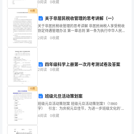
0
阅读
0
收藏
B.60°C.30°D.18
用
付费
的
关于非居民税收管理的思考讲解（一）
一
关于非居民税收管理的思考讲解 非居民纳税人享受税收
协定待遇管理办法 第一章总则 第一条为执行中华人民共
和国政府对外签署的避免双重征税协定（含与香港、澳
种
2
阅读
0
收藏
1
门特别行政区签署的税收安排，
基
本
四年级科学上册第一次月考测试卷及答案
措
2
阅读
0
收藏
施。
本
付费
班级元旦活动策划案
章
班级元旦活动策划案 班级元旦活动策划案1（1860
字） 引言：为庆祝元旦佳节，为进一步班级文化的`发
一
展，丰富班级文化，活跃学习氛围，给同学们一个真正
4
阅读
0
收藏
展示自我风采和勇气的舞台，为了迎接元旦的到来，级
方
一
面