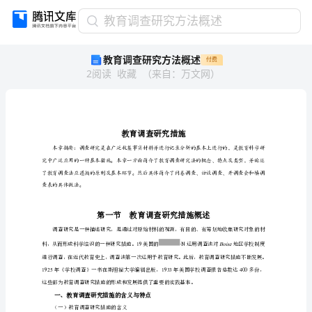
教
教育调查研究方法概述
育
教育调查研究方法概述
付费
调
2
阅读
收藏
（
来自
：
万文网
）
查
研
究
方
法
概
述