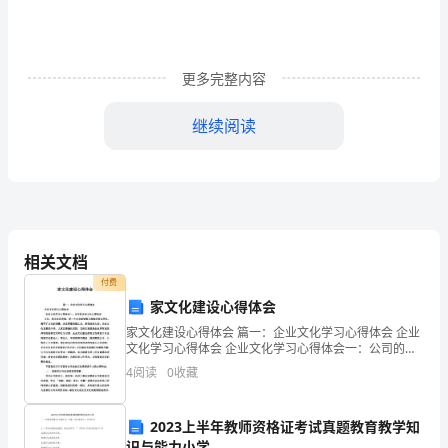
料
并
进
更多完整内容
行
继续阅读
记
2
录
分
析
相关文档
的
付费
家文化建设心得体会
基
家文化建设心得体会 篇一：企业文化学习心得体会 企业
文化学习心得体会 企业文化学习心得体会一：公司的企
本
料，则可获得较为真实的信息。
业文化心得体会 文化，是企业的灵魂，是一个企业能够
4
阅读
0
收藏
傲立商海的根本所在。离开了
上
3
进
2023上半年教师资格证考试真题教育教学知
识与能力小学