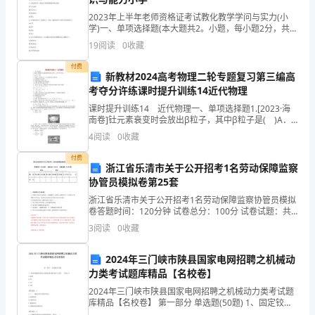
行
过的教育现象，较为灵活。
2023年上半年老师资格证考试教化教学学问与实力(小
学)一、单项选择题(本大题共2。小题，每小题2分，共
4
的，
40分).“君子如欲化民成俗，其必由学乎。”《学记》中这
19
阅读
0
收藏
句话反应了 0A,教化与经济的关系，B教
5
是
付费
新教材2024高考物理二轮专题复习第三编高
教
考夺分许练课时提升训练14近代物理
育
课时提升训练14 近代物理一、单项选择题1.[2023·海
南卷]钍元素衰变时会放出β粒子，其中β粒子是( )A．
6
科
中子B．质子C．电子D．光子2．[2023·上海卷]关于α粒
4
阅读
0
收藏
子散射实验正确的是( )
学
付费
浙江省乐清市关于公开招考1名劳动保障监察
研
协管员模拟卷第25套
果进行科学的分析和解决。
浙江省乐清市关于公开招考1名劳动保障监察协管员模拟
究
卷答题时间：120分钟 试卷总分：100分 试卷试题：共
200题姓名：_______________ 学号：_____________
中
3
阅读
0
收藏
二、教育调查研究措施的原则
广
2024年三门峡市陕县国家电网招聘之机械动
力类考试题库精品【名校卷】
泛
2024年三门峡市陕县国家电网招聘之机械动力类考试题
应
库精品【名校卷】 第一部分 单选题(50题) 1、固定铰链
的约束反力通常被分解为两个互相( )的分力。A.垂直