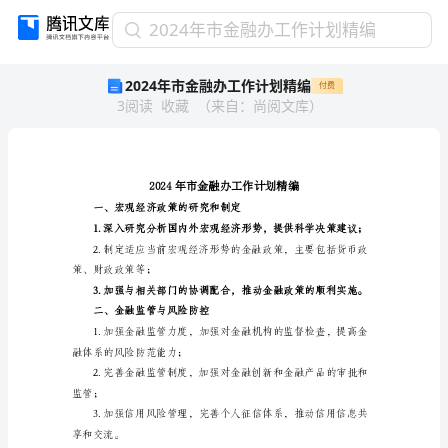
2024
2024年市金融办工作计划精编
年
2024年市金融办工作计划精编
付费
市
3
阅读
收藏
（
来自
：
尚阅文库
）
金
融
办
工
作
计
一、宏观经济政策
划