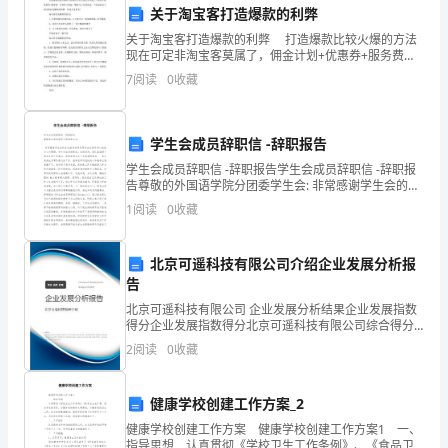
关于淘宝客打造爆款的利弊
观
和声誉；
关于淘宝客打造爆款的利弊 打造爆款比较火爆的方法
现在可定非淘宝客莫属了，佣金计划+优惠券+服务费，
经
只要你亏得起，爆款马上水到渠成。下面是的关于淘宝
7
阅读
0
收藏
客打造爆款的利弊，欢迎大家参考!
济
推进全球金融体系的稳定和发展。
形
学生会成员辞职信 -辞职报告
六、人才队伍的建设与培养
势，
学生会成员辞职信 -辞职报告学生会成员辞职信 -辞职报
告尊敬的外国语学院分团委学生会: 非常感谢学生会的各
提
位指导老师及同学在这两年多以来的关心与照顾，学生
1
阅读
0
收藏
会成员辞职信。这段时间，我认真回顾了学生
力；
供
北京可遥科技有限公司介绍企业发展分析报
科
告
学
北京可遥科技有限公司 企业发展分析结果企业发展指数
的质量和效益；
得分企业发展指数得分北京可遥科技有限公司综合得分
决
说明：企业发展指数根据企业规模、企业创新、企业风
2
阅读
0
收藏
险、企业活力四个维度对企业发展情况进行评价。该企
业的
策
融事业。
健康学校创建工作方案_2
建
七、信息化和数字化建设
健康学校创建工作方案 健康学校创建工作方案1 一、
指导思想 认真贯彻《学校卫生工作条例》、《食品卫