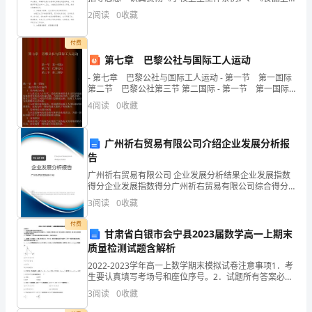
议；
生法》等，结合学校的实际，加强学校的精神文明建
2
阅读
0
收藏
2.
设，加强学校的卫生工作，切实抓好健康教育，搞好
制
付费
第七章 巴黎公社与国际工人运动
定
- 第七章 巴黎公社与国际工人运动 - 第一节 第一国际
第二节 巴黎公社第三节 第二国际 - 第一节 第一国际
适
一 成立的历史条件1 经济政治前提
4
阅读
0
收藏
应
当
广州祈右贸易有限公司介绍企业发展分析报
告
前
广州祈右贸易有限公司 企业发展分析结果企业发展指数
得分企业发展指数得分广州祈右贸易有限公司综合得分
宏
说明：企业发展指数根据企业规模、企业创新、企业风
3
阅读
0
收藏
险、企业活力四个维度对企业发展情况进行评价。该企
观
业的
付费
甘肃省白银市会宁县2023届数学高一上期末
经
质量检测试题含解析
济
2022-2023学年高一上数学期末模拟试卷注意事项1．考
生要认真填写考场号和座位序号。2．试题所有答案必须
填涂或书写在答题卡上，在试卷上作答无效。第一部分
形
3
阅读
0
收藏
必须用2B 铅笔作答；第二部分必须用黑色字迹