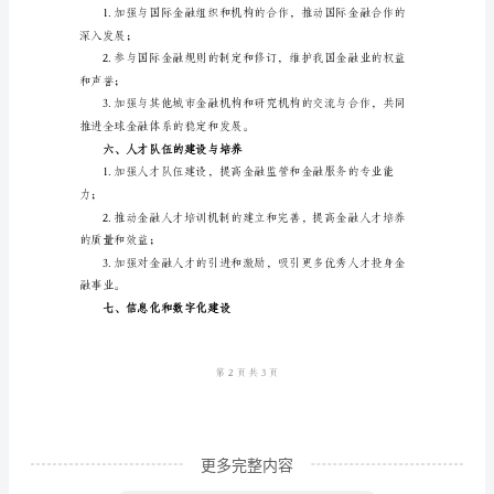
精
场；
编
一、
宏
防止垄断行为和不正当竞争；
观
经
化解金融风险。
济
四、金融服务的改善和创新
政
策
的
研
究
更多完整内容
和