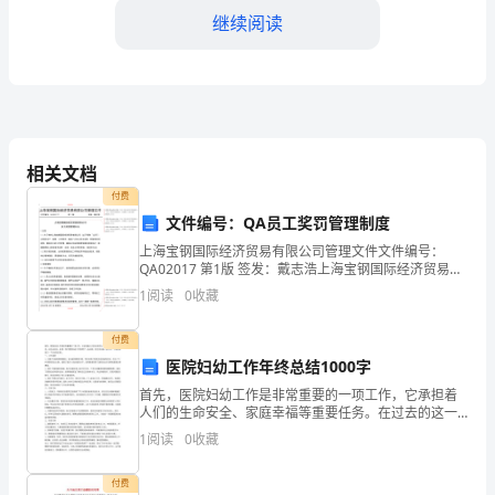
继续阅读
制
定
1.
深
务的效率和便捷性；
相关文档
入
付费
研
文件编号：QA员工奖罚管理制度
金融扶贫的力度；
究
上海宝钢国际经济贸易有限公司管理文件文件编号：
QA02017 第1版 签发：戴志浩上海宝钢国际经济贸易有
限公司员工奖惩管理办法1总则1.1为了维护上海宝钢国
分
1
阅读
0
收藏
际
理机制。
析
付费
五、国际金融合作与交流
医院妇幼工作年终总结1000字
国
首先，医院妇幼工作是非常重要的一项工作，它承担着
内
人们的生命安全、家庭幸福等重要任务。在过去的这一
年里，我们医院妇幼工作取得了一些成绩，但也存在着
1
阅读
0
收藏
外
一些不足，下面我来进行一下总结和反思。一、工作成
深入发展；
绩1、加
宏
付费