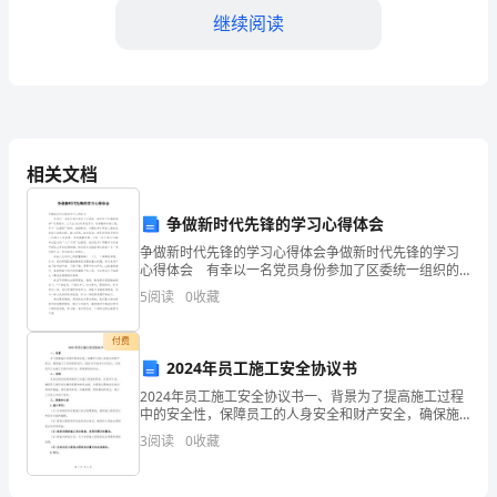
个
继续阅读
人
工
作
总
相关文档
结
争做新时代先锋的学习心得体会
优
争做新时代先锋的学习心得体会争做新时代先锋的学习
心得体会 有幸以一名党员身份参加了区委统一组织的
秀
“红旗渠精神”专题培训，三天全方位的系统学习，可谓精
5
阅读
0
收藏
神补钙之程，学习“红旗渠”精神、扁担精神，对照优
尊
付费
敬
2024年员工施工安全协议书
的
2024年员工施工安全协议书一、背景为了提高施工过程
中的安全性，保障员工的人身安全和财产安全，确保施
领
工工作的顺利进行，2024年开始实行本协议，以规范员
3
阅读
0
收藏
工在施工过程中的行为，避免事故的发生。二、目的本
导、