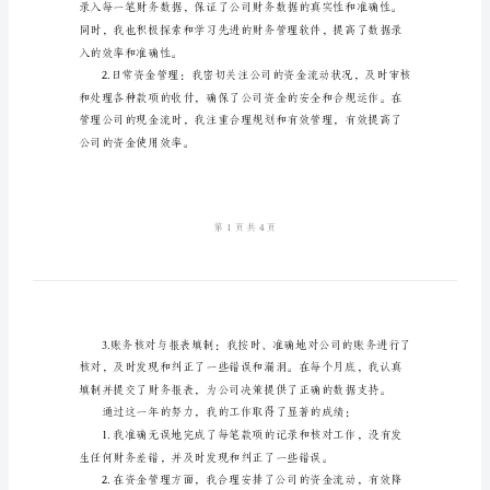
总
结
优
秀
汇报我在____年的个人工作总结。
2024
一、工作内容及取得的成绩
年
出
纳
员
工
个