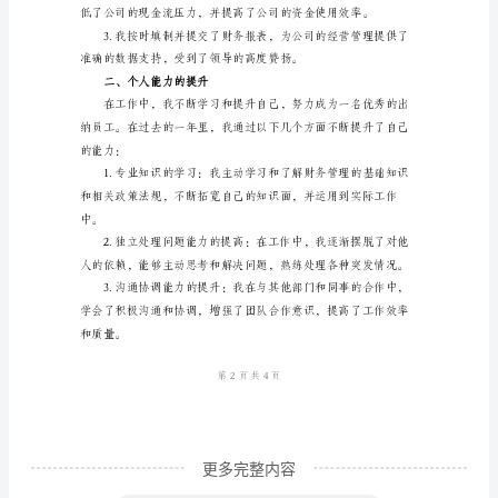
人
工
入的效率和准确性。
作
总
结
优
公司的资金使用效率。
秀
____
年
出
纳
员
工
更多完整内容