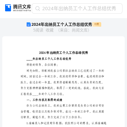
2024
2024年出纳员工个人工作总结优秀
年
2024年出纳员工个人工作总结优秀
付费
出
5
阅读
收藏
（
来自
：
尚阅文库
）
纳
员
工
个
人
工
作
尊敬的领导、各位同事：