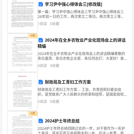
方
学习尹中强心得体会三[修改版]
拥
第一篇：学习尹中强心得体会三学习尹中强心得体会三
26年如一日的工作，两次荣立二等功，两次荣立三等
功，十多次获得县委、县政府嘉奖。工作途中因体力透
有
1
阅读
0
收藏
（以下无正文）
支引发突发性脑梗死。医生一度下达病危通知书，昏迷
了12天
位
付费
2024年在全乡农牧业产业化现场会上的讲话
于
精编
________（详
2024年在全乡农牧业产业化现场会上的讲话精编尊敬的
各位嘉宾、各位农牧企业家、各位同志们：大家好！首
先，我要感谢各位嘉宾对我们全乡农牧业产业化发展工
细
0
阅读
0
收藏
作的关心和支持，也要向全乡广大农牧企业家代表表示
衷心
地
财政局及工青妇工作方案
址）
财政局及工青妇工作方案 、工会、共青团和妇委会组
织，是党联系广大人民群众的桥梁和纽带，是国家政权
的
的重要社会支柱。在新世纪新阶段，以“三个代表”重要思
5
阅读
0
收藏
想为指导，更好地发挥工青妇组织的桥梁和纽带作用
门
付费
铺，
2024护士年终总结
并
2024护士年终总结回顾过去的一年，对于我作为一名护
士来说，是充实而又收获颇丰的一年。在这一年里，我