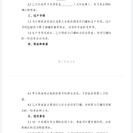
版
乙方：（受让方）
协
议
一、转让标的
2024
年
门
铺
其他权益。
转
二、转让价款
让
合
同
简