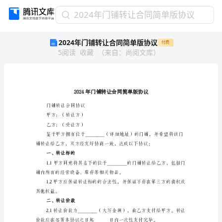
2024
2024年门铺转让合同简单版协议
年
2024年门铺转让合同简单版协议
付费
门
5
阅读
收藏
（
来自
：
尚阅文库
）
铺
转
让
合
同
简
门铺转让合同协议
单
甲方：（转让方）