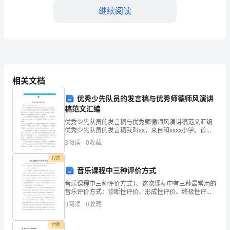
甲
继续阅读
方：
（转
让
益。
方）
相关文档
乙
优秀少先队员的发言稿与优秀师德师风演讲
关的一切责任和义务。
方：
稿范文汇编
优秀少先队员的发言稿与优秀师德师风演讲稿范文汇编
（受
五、违约责任
优秀少先队员的发言稿我叫xx，来自和xxxx小学。首
先，请允许我代表全区少年儿童向一直以来关心我们成
让
3
阅读
0
收藏
长的__、老师和家长们表示最诚挚的感谢！正是有了您们
方）
付费
担相应的经济赔偿责任。
音乐课程中三种评价方式
鉴
音乐课程中三种评价方式1、这次课标中有三种最常用的
音乐评价方式：诊断性评价、形成性评价、终极性评
于
价，教师最熟悉的就是终结性评价。2、对于这三种评价
3
阅读
0
收藏
的介绍： （1）诊断性评价——诊断性评价是事先评价
甲
六、其他事项
付费