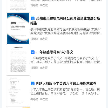
希
经历了许多挑战和困难，但也取得了许多成就，让我更
2
阅读
0
收藏
加自豪和自信。首先，我在2024年继续深耕在医院的工
望
泉州市泉建机电有限公司介绍企业发展分析
将
报告
该
泉州市泉建机电有限公司 企业发展分析结果企业发展指
数得分企业发展指数得分泉州市泉建机电有限公司综合
门
得分说明：企业发展指数根据企业规模、企业创新、企
1
阅读
0
收藏
业风险、企业活力四个维度对企业发展情况进行评价。
铺
该企
一年级感恩母亲节小作文
转
一年级感恩母亲节小作文一年级感恩母亲节小作文（7
让
篇）母亲节到了，是母亲让我们平安长大，她的一双臂
膀护我们成长，不管风雨多大。下面是小编为你准备的
1
阅读
0
收藏
给
一年级感恩母亲节小作文，快来借鉴一下并自己写一篇
与我
乙
PEP人教版小学英语六年级上册期末试卷
方，
小学六年级上册英语期末试卷姓名得分一、我会听，选
出正确的音标、单词和答句。（10分）（）1.A.[p]B.
双
[b]C.[t]（）2.A.[i:]B.[i]C.[e]（）3.A.plantB.soilC.
4
阅读
0
收藏
方