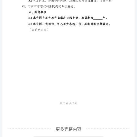
确认和保证。
单
三、过户手续
版
协
议
门
的一切经营活动负责。
铺
四、保证和承诺
转
让
合
同
协
议
更多完整内容