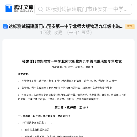
达
达标测试福建厦门市翔安第一中学北师大版物理九年级电磁现象专项攻克试题（详解版）
标
达标测试福建厦门市翔安第一中学北师大版物理九年级电磁现象专项攻克试题（详解版）
付费
测
1
阅读
收藏
（
来自
：
豆柴
）
试
福
建
厦
门
市
翔
考生注意：