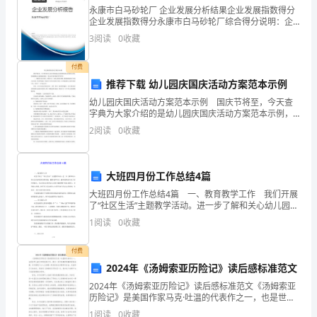
永康市白马砂轮厂 企业发展分析结果企业发展指数得分
门
企业发展指数得分永康市白马砂轮厂综合得分说明：企
业发展指数根据企业规模、企业创新、企业风险、企业
3
阅读
0
收藏
市
活力四个维度对企业发展情况进行评价。该企业的综合
A．日晷：光的折射
评价
翔
付费
推荐下载 幼儿园庆国庆活动方案范本示例
安
幼儿园庆国庆活动方案范本示例 国庆节将至，今天查
字典为大家介绍的是幼儿园庆国庆活动方案范本示例，
第
希望能满足大家的阅读需求，看完后内容对您有参考作
B．司南：摩擦起电
2
阅读
0
收藏
用。 一、主题导引从古到今，爱国主义一直是永恒的
一
主
中
大班四月份工作总结4篇
学
大班四月份工作总结4篇 一、教育教学工作 我们开展
C．紫砂壶：连通器
了“社区生活”主题教学活动。进一步了解和关心幼儿园及
北
家庭周边的环境，懂得爱护社区。能知道和说出自己居
1
阅读
0
收藏
住的地方，学习用较连贯的语言讲述当地的物产
师
付费
大
2024年《汤姆索亚历险记》读后感标准范文
D．水车：内能的利用
2024年《汤姆索亚历险记》读后感标准范文《汤姆索亚
版
历险记》是美国作家马克·吐温的代表作之一，也是世界
儿童文学的经典之作。通过一系列有趣而刺激的冒险故
1
阅读
0
收藏