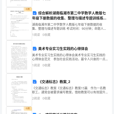
物
事，本书展现了主人公汤姆·索亚的成长历程和对自由、
理
付费
综合解析湖南临湘市第二中学数学人教版七
九
年级下册数据的收集、整理与描述专题训练练习
题（含答案解析）
湖南临湘市第二中学数学人教版七年级下册数据的收
年
集、整理与描述专题训练 考试时间：90分钟；命题人：
教研组考生注意：1、本卷分第I卷（选择题）和第Ⅱ卷
1
阅读
0
收藏
级
（非选择题）两部分，满分100分，考试时间90分钟2
电
美术专业实习生实践的心得体会
磁
美术专业实习生实践的心得体会美术专业实习生实践的
心得体会范文 参加社会实践活动，最令人兴奋的一点
现
就是能够走出校园，接触到社会的形形色色。社会是一
1
阅读
0
收藏
个学习的大舞台，踏在社会的土地上，可谓“俯仰皆学问”
象
专
《交通标志》教案_2
《交通标志》教案《交通标志》教案15篇 作为一名教
项
职工，通常会被要求编写教案，借助教案可以有效提升
自己的教学能力。那么写教案需要注意哪些问题呢？以
攻
2
阅读
0
收藏
下是小编精心整理的《交通标志》教案，欢迎大家借鉴
克
付费