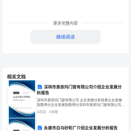
项
攻
更多完整内容
克
继续阅读
试
D．图d可用来演示通电导体周围存在磁场
题
（详
相关文档
A
解
深圳市奥依玛门窗有限公司介绍企业发展分
析报告
版）
深圳市奥依玛门窗有限公司 企业发展分析结果企业发展
指数得分企业发展指数得分深圳市奥依玛门窗有限公司
福
C
综合得分说明：企业发展指数根据企业规模、企业创
4
阅读
0
收藏
新、企业风险、企业活力四个维度对企业发展情况进行
建
评价。
永康市白马砂轮厂介绍企业发展分析报告
厦