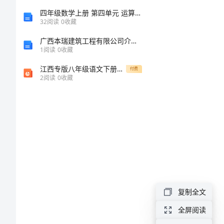
运
四年级数学上册 第四单元 运算律知识点总结 北师大版 素材
32
阅读
0
收藏
动
广西本瑞建筑工程有限公司介绍企业发展分析报告
员
1
阅读
0
收藏
一
江西专版八年级语文下册第二单元综合性学习倡导低碳生活作业课件新人教版1
付费
2
阅读
0
收藏
百
米
是
个
风
狂
的
复制全文
世
全屏阅读
界！