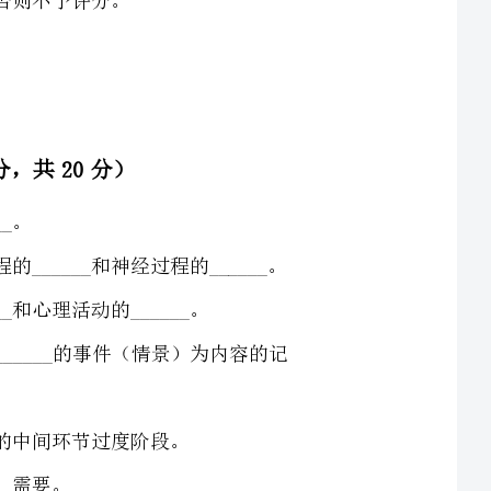
强度、神经过程的______和神经过程的______。
生在一定______和______的事件（情景）为内容的记
__年在德国莱比锡大学创建的心理实验室视为心理学独立的
时间是狭义注意稳定性；注意保持在某一______上的时间是
10、______年德国哲学家、心理学家______在德国莱比锡大学建立了第一个心理学实验室，