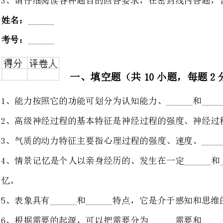
一、填空题（共10小题，每题2分，共20分）
1、能力按照它的功能可划分为认知能力、______和______。
2、高级神经过程的基本特征是神经过程的
3、气质的动力特征主要指心理过程的强度、速度、______和心理活动的______。
4、情景记忆是个人以亲身经历的、发
5、表象具有______和______特点，它是介于感知和思维的中间环节过度阶段。
6、根据需要的起源，可以把需要分为______需要和______需要。
7、凯尔曼认为，态度形成过程可分为三个阶段：______认同和______。
8、在心理学史上，一般把____
标志，把______誉为心理学独立的旗手。
9、注意保持在某一______上的
广义注意稳定性。