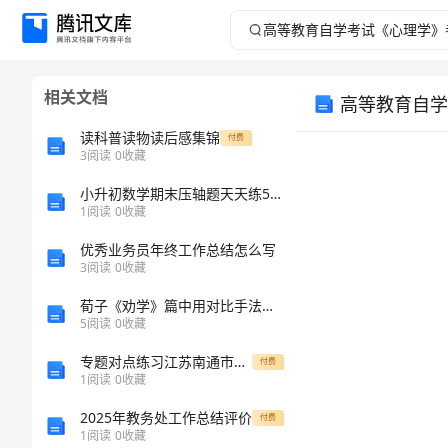
高
等
相关文档
高等教育自学
教
读科普读物读后感集锦
付费
育
3
阅读
0
收藏
小升初数学期末压轴题天天练50道附答案【轻巧夺冠】
自
1
阅读
0
收藏
学
优秀业务员年终工作总结怎么写
考试须知：
3
阅读
0
收藏
考
荀子《劝学》篇中用对比手法强调学习中要有韧劲要有恒心的名言是
5
阅读
0
收藏
试
专题对点练习江苏南通市田家炳中学数学七年级上册期中综合测评同步训练练习题（解析版）
付费
《心
1
阅读
0
收藏
姓名：
______
考号：
______
2025年教务处工作总结评价
付费
理
1
阅读
0
收藏