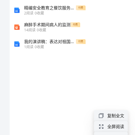
学》
精编安全教育之餐饮服务食品安全知识培训试卷
付费
2
阅读
0
收藏
考
麻醉手术期间病人的监测
付费
14
阅读
0
收藏
前
我的演讲稿：表达对祖国的热爱之情
付费
1
阅读
0
收藏
冲
忆。
刺
试
题
D
复制全文
卷
全屏阅读
附