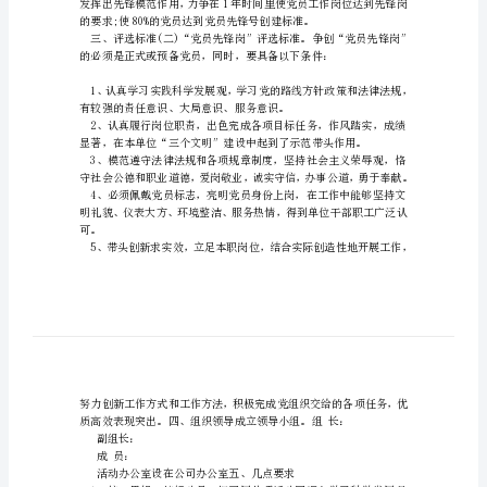
支
部
党
日
活
动
方
案
党
支
部
党
日