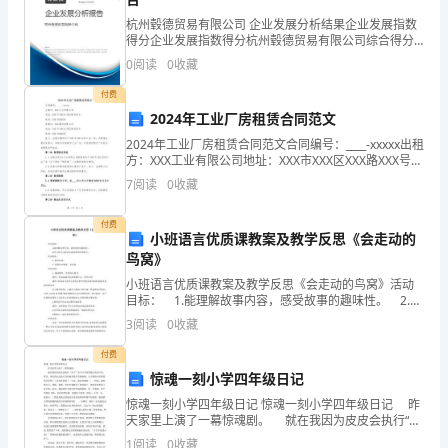
产
杭州毂德贸易有限公司 企业发展分析结果企业发展指数
党
得分企业发展指数得分杭州毂德贸易有限公司综合得分
说明：企业发展指数根据企业规模、企业创新、企业风
0
阅读
0
收藏
员
险、企业活力四个维度对企业发展情况进行评价。该企
业的
成。
付费
拼
2024年工业厂房租赁合同范文
搏
2024年工业厂房租赁合同范文合同编号：____-xxxxx出租
方：XXX工业有限公司地址：XXX市XXX区XXX路XXX号电
创
话：XXX-XXXXXXX承租方：XXX国际有限公司地址：XXX
7
阅读
0
收藏
市XXX区
业
活动方案篇二
付费
小班语言优质课教案及教学反思《会走动的
的
鸟窝》
积
小班语言优质课教案及教学反思《会走动的鸟窝》活动
目标： 1.能理解故事内容，感受故事的趣味性。 2.学
极
习用自己的话讲述故事的简单情节。活动准备： 1. 教
3
阅读
0
收藏
学挂图。 2. 故事录音磁带、录音机。
性，
付费
惊魂一刻小学四年级日记
不
惊魂一刻小学四年级日记 惊魂一刻小学四年级日记 昨
断
天家里上演了一幕惊魂剧。 就在我因为皮皮会执行“坐
下”这个口令而奖励它吃饼干时，性急、贪吃的皮皮迫不
1
阅读
0
收藏