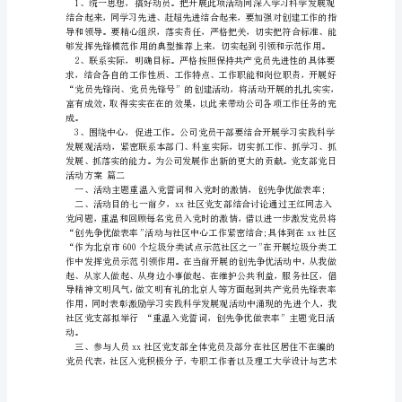
活
动
方
案
党
支
部
党
日
可。
活
动
方
案