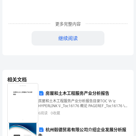
篇
一
更多完整内容
为
继续阅读
了
进
一
副组长：
步
成员：
相关文档
促
进
房屋和土木工程服务产业分析报告
房屋和土木工程服务产业分析报告目录TOC \h \z
广
HYPERLINK \l _Toc16176 概论 PAGEREF _Toc16176 \h
3 HYPERLINK \l _Toc18629
6
阅读
0
收藏
大
共
杭州毂德贸易有限公司介绍企业发展分析报
告