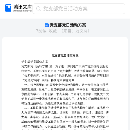
党
党支部党日活动方案
支
党支部党日活动方案
部
7
阅读
收藏
（
来自
：
万文网
）
党
日
活
动
方
案
党支部党日活动方案
党