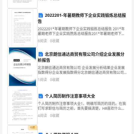
巩
及待地从我手里抢食物，它尖利的小牙把我的手
固
2022201-年暑期教师下企业实践锻炼总结报
告
公
动。
2022201*年暑期教师下企业实践锻炼总结报告 201*年
司
暑期老师下企业实践熬炼总结报告201*年暑期老师下企
业实践熬炼总结报告电子信息工程学院商林专业老师下
6
阅读
0
收藏
支
企业熬炼是提升老师综合素养的
部
北京朗信通达商贸有限公司介绍企业发展分
析报告
“创
北京朗信通达商贸有限公司 企业发展分析结果企业发展
指数得分企业发展指数得分北京朗信通达商贸有限公司
先
综合得分说明：企业发展指数根据企业规模、企业创
1
阅读
0
收藏
新、企业风险、企业活力四个维度对企业发展情况进行
争
评价。
优”
个人简历制作注意事项大全
个人简历制作注意事项大全1、明确写简历的目的。在我
活
们写求职信与简历之前，首先要搞清楚，HR喜欢什么样
的简历，有了一个大概的标准，我们在动手写简历的时
4
阅读
0
收藏
动
候才会避免走许多弯路，不要写出一份只有自己欣赏的
求职
的
付费