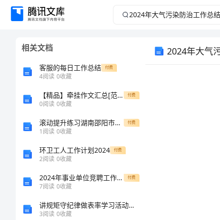
2024
年
相关文档
2024年大
大
客服的每日工作总结
付费
气
4
阅读
0
收藏
污
【精品】牵挂作文汇总[范文大全]
付费
0
阅读
0
收藏
染
滚动提升练习湖南邵阳市武冈二中数学七年级上册第三章一元一次方程方程同步测评试卷（解析版含答案）
付费
1
阅读
0
收藏
防
环卫工人工作计划2024
付费
2
阅读
0
收藏
治
2024年事业单位竞聘工作总结
付费
工
7
阅读
0
收藏
讲规矩守纪律做表率学习活动心得体会范文
作
3
阅读
0
收藏