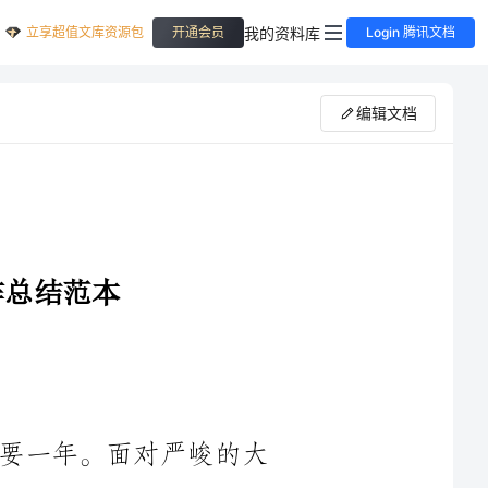
立享超值文库资源包
我的资料库
开通会员
Login 腾讯文档
编辑文档
____年是我国大气污染防治工作的重要一年。面对严峻的大
气污染形势和人民群众对美好环境的追求，各级政府和相关部门
始终将大气污染防治工作摆在突出位置，采取了一系列积极有效