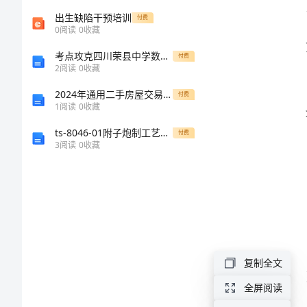
总
出生缺陷干预培训
付费
0
阅读
0
收藏
结
的建议。
考点攻克四川荣县中学数学八年级下册三角形专题测试B卷（解析版）
付费
2
阅读
0
收藏
范
2024年通用二手房屋交易合同范本
付费
1
阅读
0
收藏
本
ts-8046-01附子炮制工艺规程
付费
2024
3
阅读
0
收藏
年
大
气
管力度。
污
染
复制全文
防
全屏阅读