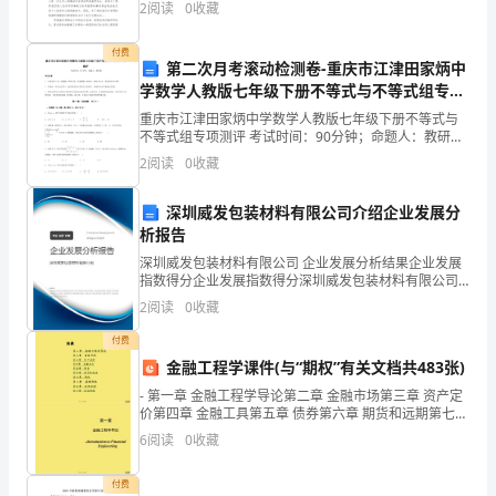
附
2
阅读
0
收藏
的专长、爱好和创造性。主题班会需要准备哪些内容
解
付费
第二次月考滚动检测卷-重庆市江津田家炳中
学数学人教版七年级下册不等式与不等式组专项
析
测评试题（含答案解析版）
重庆市江津田家炳中学数学人教版七年级下册不等式与
不等式组专项测评 考试时间：90分钟；命题人：教研组
中
考生注意：1、本卷分第I卷（选择题）和第Ⅱ卷（非选择
2
阅读
0
收藏
题）两部分，满分100分，考试时间90分钟2、答
级
A:信用等级低，收益率低
深圳威发包装材料有限公司介绍企业发展分
B:信用等级低，收益率高
银
析报告
C:信用等级高，收益率高
D:信用等级高，收益率低
深圳威发包装材料有限公司 企业发展分析结果企业发展
行
指数得分企业发展指数得分深圳威发包装材料有限公司
综合得分说明：企业发展指数根据企业规模、企业创
从
依法及时做出是否更改原授信资料的意见。
2
阅读
0
收藏
新、企业风险、企业活力四个维度对企业发展情况进行
A.立即收回贷款
评价。
业
付费
B.立即停止结算
金融工程学课件(与“期权”有关文档共483张)
C.立即派员实地调查
资
- 第一章 金融工程学导论第二章 金融市场第三章 资产定
D.立即参与事件
价第四章 金融工具第五章 债券第六章 期货和远期第七章
格
期权第八章 实物期权第九章 发现价
6
阅读
0
收藏
A.外商独资银行
证
B.中外合资银行
付费
C.外国银行代表处