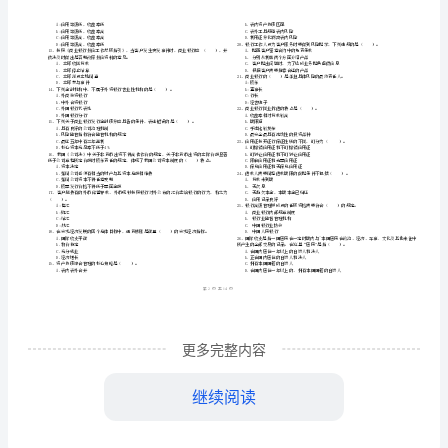
市
（
区）
行
姓名
考
准
证号
业
………
密
……….………
卷
卷
法
C
…
封
………………
考试须知
：
律
…
线
………………
1、考试时间：120分钟，本卷满分为100分。
…
法
内
……..………
………
规
不
………………
…….
与
单选题
本题共
小题
每题
分
共计
准
………………
一、
（
90
，
0.5
，
45
答
…….
管
管
1、商业银行不按照规定向银行业监督
理机构报送有关文件、资料的，由银行业监督
综
更多完整内容
题
……………
责令改正，逾期不改正的处以下罚款（）。
A.处五万元以上十万元以下罚款;
合
继续阅读
B.处五万元以上二十万元以下罚款;
C.处十万元以上二十万元以下罚款
D.处十万元以上三十万元以下罚款