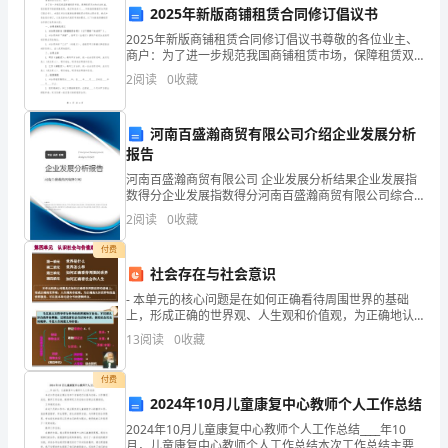
《银
2025年新版商铺租赁合同修订倡议书
D.外国银行分行
行
2025年新版商铺租赁合同修订倡议书尊敬的各位业主、
商户：为了进一步规范我国商铺租赁市场，保障租赁双
A.具有良好的公司治理机制
方的合法权益，促进租赁市场的健康发展，我们特发起
业
管
管
B.风险监
指标符合监
机构的规定
2
阅读
0
收藏
《____年新版商铺租赁合同修订倡议书》。本倡议书旨
C.最近五年中有三年盈利
法
D.核心资本充足率不低于4%
河南百盛瀚商贸有限公司介绍企业发展分析
律
报告
法
河南百盛瀚商贸有限公司 企业发展分析结果企业发展指
A.资本法定
数得分企业发展指数得分河南百盛瀚商贸有限公司综合
得分说明：企业发展指数根据企业规模、企业创新、企
规
2
阅读
0
收藏
C.强调公司资本不得任意变更
业风险、企业活力四个维度对企业发展情况进行评价。
该企
D.股票发行价格不得低于票面金额
与
付费
社会存在与社会意识
综
（）。
- 本单元的核心问题是在如何正确看待周围世界的基础
A:售汇
上，形成正确的世界观、人生观和价值观，为正确地认
合
B:购汇
识世界和改造世界服务。可以说本单元是全书的逻辑终
13
阅读
0
收藏
点。 - 第一单
C:结汇
能
D:炒汇
付费
力》
2024年10月儿童康复中心教师个人工作总结
A.国际收支平衡
真
2024年10月儿童康复中心教师个人工作总结____年10
B.物价稳定
月，儿童康复中心教师个人工作总结本次工作总结主要