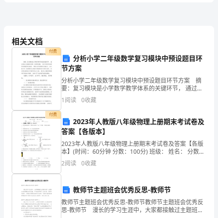
能
力》
真
相关文档
求
付费
分析小学二年级数学复习模块中预设题目环
C.银行在与客户建立业务关系，可以不要求客户出示真实有效的身份证件或者其
题
节方案
文件，进行核对并登记
分析小学二年级数学复习模块中预设题目环节方案 摘
练
要：复习模块是小学数学教学体系的关键环节， 通过对
识别的具体要求
复习方案的合理性、科学性设置， 可以引导学生巩固所
1
阅读
0
收藏
3、下列关于银团贷款的说
学的数学知识概念， 增强小学生的数学应用能力，
习
付费
他
B:分销给其
2023年人教版八年级物理上册期末考试卷及
试
答案【各版本】
C:银团的代理行必须由牵头行担任
D:银团贷款成员的贷款条件可以不同
2023年人教版八年级物理上册期末考试卷及答案【各版
4、关于利息的说法错误的是（）。
卷
本】(时间：60分钟 分数：100分) 班级： 姓名： 分数：
一、选择题（每
A.利息是伴随着信用关系的发展而产生
2
阅读
0
收藏
B.利息是从属于信用活动的经济范畴
C
C.利息是产品使用价值的一部分
教师节主题班会优秀反思-教师节
D.利息反映所处生产方式的生产关系
卷
教师节主题班会优秀反思-教师节教师节主题班会优秀反
思-教师节 漫长的学习生涯中，大家都接触过主题班会
吧？主题班会会前需要充分的准备，尽可能发挥每个人