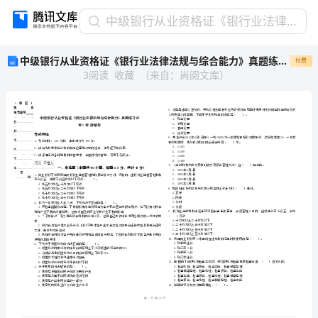
中
中级银行从业资格证《银行业法律法规与综合能力》真题练习试卷C卷 附解析
级
中级银行从业资格证《银行业法律法规与综合能力》真题练习试卷C卷 附解析
付费
银
3
阅读
收藏
（
来自
：
尚阅文库
）
行
从
业
资
格
证
《银
省