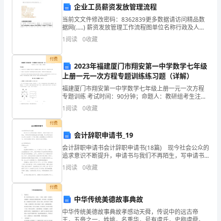
检
企业工员薪资发放管理流程
测
当前文文件修改密码：8362839更多数据请访问精品数
态的改变
据网(.....) 薪资发放管理工作流程图单位名称行政及人力
试
资源部流程名称薪资发放管理工作流程层 次2任务概要员
1
阅读
0
收藏
工工资发放管理工作单位总经理
5、有关滑动摩擦力的下列说法正确的是（）
题
付费
2023年福建厦门市翔安第一中学数学七年级
含
上册一元一次方程专题训练练习题（详解）
解
福建厦门市翔安第一中学数学七年级上册一元一次方程
B.滑动摩擦力总是与物体运动方向相反
专题训练 考试时间：90分钟；命题人：教研组考生注
析
意：1、本卷分第I卷（选择题）和第Ⅱ卷（非选择题）两
1
阅读
0
收藏
C.滑动摩擦力总是阻力
部分，满分100分，考试时间90分钟2、答卷前，考
一、
付费
D.滑动摩擦力随压力增大而增大
会计辞职申请书_19
单
会计辞职申请书会计辞职申请书(18篇) 现今社会公众的
选
追求意识不断提升，申请书与我们不再陌生，写申请书
m
的时候要注意内容的完整。那么申请书应该怎么写才合
1
阅读
0
收藏
题
适呢？以下是小编为大家整理的会计辞职申请书，欢
（本
付费
中华传统美德故事典故
m
题
中华传统美德故事典故孝感动天舜，传说中的远古帝
cos37°=0.8）
王，五帝之一，姓姚，名重华，号有虞氏，史称虞舜。