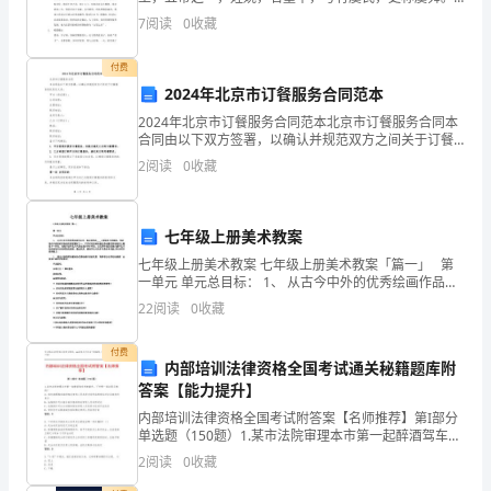
共
相传他的父亲瞽叟及继母、异母弟象，多次想害死他：
7
阅读
0
收藏
让舜修补谷仓仓顶时，从谷仓下纵火，舜手持两个斗笠
7
跳下逃脱
付费
小
2024年北京市订餐服务合同范本
题，
2024年北京市订餐服务合同范本北京市订餐服务合同本
合同由以下双方签署，以确认并规范双方之间关于订餐
每
服务的权利及义务：甲方（供应商）：公司名称：注册
2
阅读
0
收藏
地址：联系电话：法定代表人：乙方（订购方）：姓
题
名：联
4
七年级上册美术教案
七年级上册美术教案 七年级上册美术教案「篇一」 第
分，
一单元 单元总目标： 1、 从古今中外的优秀绘画作品
中，体会到劳动____人类创造力的源泉，劳动是许多画家
共
22
阅读
0
收藏
经常表现的重要题材之一。不同时代的画家通过
28
付费
内部培训法律资格全国考试通关秘籍题库附
分）
答案【能力提升】
1、
内部培训法律资格全国考试附答案【名师推荐】第I部分
单选题（150题）1.某市法院审理本市第一起醉酒驾车刑
事案件。下列哪一说法是正确的？A: 庭长按照规定组织
如
2
阅读
0
收藏
相关审判人员共同讨论形成的意见对合议庭有约