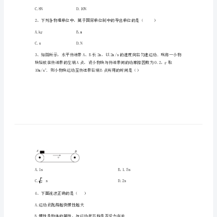
一
物
θ
理
0.8，则此时拉的最小值为
F
下
学
期
期
末
检
A5NB.6N
C.8ND.10N
测