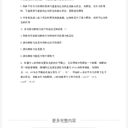
试
A.kgB.m
题
C.sD.N
含
解
析
2
上
海
市
重
点
更多完整内容
中