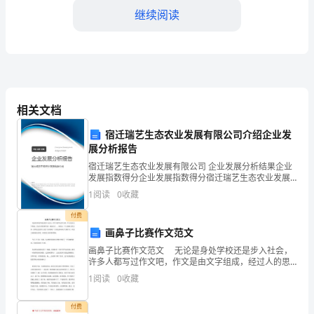
继续阅读
学
2024
年
高
相关文档
一
宿迁瑞艺生态农业发展有限公司介绍企业发
物
展分析报告
理
宿迁瑞艺生态农业发展有限公司 企业发展分析结果企业
发展指数得分企业发展指数得分宿迁瑞艺生态农业发展
4、下面说法正确的是（）
下
有限公司综合得分说明：企业发展指数根据企业规模、
1
阅读
0
收藏
企业创新、企业风险、企业活力四个维度对企业发展情
A.运动员跑得越快惯性越大
况进
学
付费
画鼻子比赛作文范文
期
画鼻子比赛作文范文 无论是身处学校还是步入社会，
期
许多人都写过作文吧，作文是由文字组成，经过人的思
想考虑，通过语言 ___来表达一个主题意义的文体。你所
1
阅读
0
收藏
见过的作文是什么样的呢？下面是的画鼻子比赛作文
末
付费