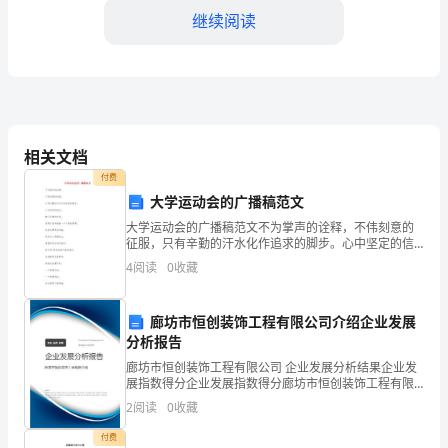
试
继续阅读
生
物
试
A．酒精
2
相关文档
付费
卷
大学运动会的广播稿范文
大学运动会的广播稿范文不为掌声的诠释，不伟刻意的
（含
征服，只有辛勤的汗水化作追求的脚步。心中坚定的信
念，脚下沉稳的步伐，你用行动诉说着一个不变的真
4
阅读
0
收藏
答
理。没有比脚更长的路，没有比人更高的山，希望在终
点向你招手
6、在有氧呼吸的三个阶段中，消耗氧气的是
廊坊市恒创装饰工程有限公司介绍企业发展
案）
分析报告
湖
廊坊市恒创装饰工程有限公司 企业发展分析结果企业发
展指数得分企业发展指数得分廊坊市恒创装饰工程有限
公司综合得分说明：企业发展指数根据企业规模、企业
北
2
阅读
0
收藏
创新、企业风险、企业活力四个维度对企业发展情况进
行评
省
付费