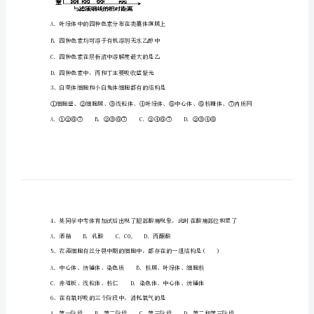
一
高
级
中
学
2024
的是
年
高
一
上