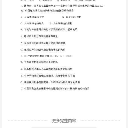
A．叶绿体中的四种色素分布在类囊体薄膜上
学
B．四种色素均可溶于有机溶剂无水乙醇中
期
C．四种色素在层析液中溶解度最大的是乙
第
D．四种色素中，丙和丁主要吸收蓝紫光
一
3、白菜体细胞和小白兔体细胞都有的结构是
次
诊
断
性
考
更多完整内容