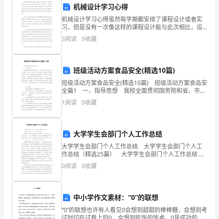
机械设计学习心得
宜
机械设计学习心得虽然每学期都安排了课程设计或者实
习，但是没有一次像这样的课程设计能与此次相比，设
昌
计限定了时间长，而且是一人一个课题要求更为严格，
3
阅读
0
收藏
任务更加繁多、细致、要求更加严格、设计要求的独立
市
性更加高
长
A．叶绿素全部分布在类囊体薄膜上
班级活动方案食品安全(精选10篇)
阳
班级活动方案食品安全(精选10篇) 班级活动方案食品安
B．光合作用的酶只参与暗反应过程的催化
全篇1 一、指导思想 我校全面贯彻国务院和省、市、
县
县关于安全生产的文件会议精神，树立以人为本，安全
1
阅读
0
收藏
第一理念，确立学习食品安全教育法规知识
C．光反应产生的氧气全部来自于水的光解
第
一
大学学生会部门个人工作总结
大学学生会部门个人工作总结 大学学生会部门个人工
高
9、下列有关物质运输叙述正确的是
作总结（精选25篇） 大学学生会部门个人工作总结 篇
1 转眼间进入法学院学生会已经有将近一年的时间了，
级
0
阅读
0
收藏
想当初自己从一个什么都不懂的大一新生怀揣
中
中小学作文素材：“0”的联想
学
“0”的联想也许有人看见0会想到甜甜的棒棒糖，会想到考
试时印在试卷上的0，会想到吃饭的饭桌。0是成功的起