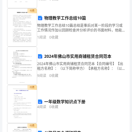
（3）三位数除以两位数，商
令
付费
经
物理教学工作总结10篇
济
物理教学工作总结10篇总结是事后对某一阶段的学习或
工作情况作加以回顾检查并分析评价的书面材料，他能
够提升我们的书面表达能力，让我们一起来学习写总结
型
1
阅读
0
收藏
吧。下面是小编给大家带来的关于物理教学工作总结，
欢迎大
→
市
2024年佛山市实用商铺租赁合同范本
2024年佛山市实用商铺租赁合同范本【合同编号】【出
场
租方名称】：（以下简称甲方）【承租方名称】：（以
下简称乙方）鉴于甲方是佛山市合法拥有【商铺地点】
9
阅读
0
收藏
经
的房产所有人，并具有出租该商铺的权利；乙方有意承
租甲
济
付费
型
一年级数学知识点下册
→
4
阅读
0
收藏
计
付费
划