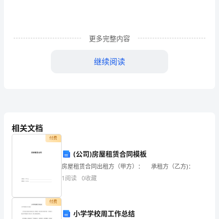
的
轨
迹
更多完整内容
内
继续阅读
容
提
要
摘
相关文档
要：
付费
(公司)房屋租赁合同模板
1842
房屋租赁合同出租方（甲方）： 承租方（乙方)：
年
1
阅读
0
收藏
以
建立起指令经济的管理体制。
付费
后，
小学学校周工作总结