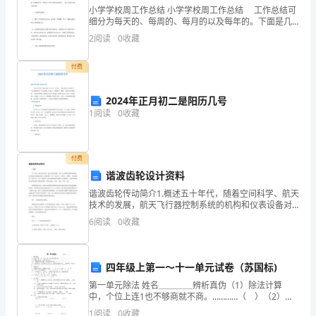
湖
小学学校周工作总结 小学学校周工作总结 工作总结可
细分为每天的、每周的、每月的以及每年的。下面是几
北
篇小学学校周工作总结，供大家阅读参考。 癸巳春
2
阅读
0
收藏
临，我们提出了“家校同心，共育贤才；深化教学，同
省
付费
经
2024年正月初二是阳历几号
济
1
阅读
0
收藏
管
理
付费
谐波齿轮设计资料
体
谐波齿轮传动简介1.概述五十年代，随着空间科学、航天
制
技术的发展，航天飞行器控制系统的机构和仪表设备对
机械传动提出了新的要求，如：传动比大、体积小、重
6
阅读
0
收藏
量轻、传动精度高、回差小等。对于上述要求，新出现
经
的谐
历
四年级上第一～十一单元试卷（苏国标)
了
第一单元除法 姓名＿＿＿＿辨析真伪（1）除法计算
中，个位上连1也不够商就不商。…………（ ）（2）除
指
数是28时，余数可以是29。…………………………（ ）
1
阅读
0
收藏