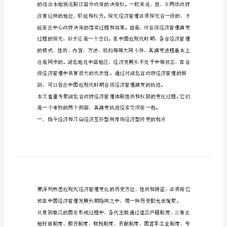
济
管
理
演
变
摘要：现代化湖北省经济管理
的
轨
迹
对
于