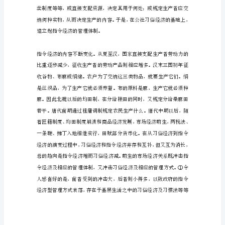
1842
—
1984
年
湖
北
省
经
济
管
理
演
变