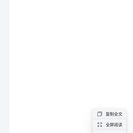
上
教学目标：
册
1
我
学
单实际问题。
2
会
了
发展数感。
3
吗
精
教学过程：
一、
复制全文
品
全屏阅读