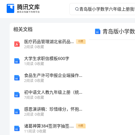
青
岛
相关文档
青岛版小学数
版
医疗药品管理湖北省药品批发企业新版GSP检查评定指南
付费
小
2
阅读
0
收藏
大学生求职信模板600字
学
1
阅读
0
收藏
数
食品生产许可申报企业端操作手册 x
2
阅读
0
收藏
学
教学内容：
初中语文人教九年级上册（统编2023年更新）20
7
阅读
0
收藏
六
教材简析：
感恩演讲稿：珍惜缘分，怀抱感恩之心向前行
年
2
阅读
0
收藏
诸葛神算384签测字抽签.doc
付费
级
11
阅读
0
收藏