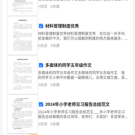
上
的重要性日益凸显。作为质检员，我们的任务是确保产
1
阅读
0
收藏
品和服务的质量，保证企业的正常运营和消费者的利
积
益。在
极
材料管理制度优秀
努
材料管理制度优秀材料管理制度优秀 在社会一步步向
前发展的今天，我们可以接触到制度的地方越来越多，
力，
制度是维护公平、公正的有效手段，是我们做事的底线
0
阅读
0
收藏
要求。相信很多朋友都对拟定制度感到非常苦恼吧，下
不
面是
断
多面体的同学五年级作文
学
多面体的同学五年级作文多面体的同学五年级作文 我
的同学王小明平时戴着一副眼镜儿，长得又矮又瘦，其
貌不扬。但了解他的人都知道，他是个“多面体”！ 小动
习
3
阅读
0
收藏
作 上课了，同学们都坐在自己的位置上，等
和
2024年小学老师见习报告总结范文
成
2024年小学老师见习报告总结范文____年小学老师见习
长，
报告总结尊敬的各位领导、老师们：大家好！非常荣幸
能够站在这里，向各位领导和老师们汇报我在____年小学
3
阅读
0
收藏
取
老师见习期间的经历和成果总结。在这段时间里