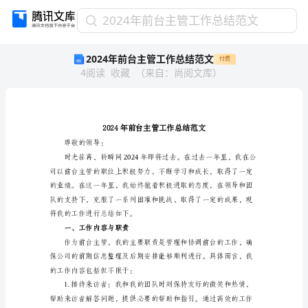
2024
2024年前台主管工作总结范文
年
2024年前台主管工作总结范文
付费
前
4
阅读
收藏
（
来自
：
尚阅文库
）
台
主
管
工
作
总
尊敬的领导：
结