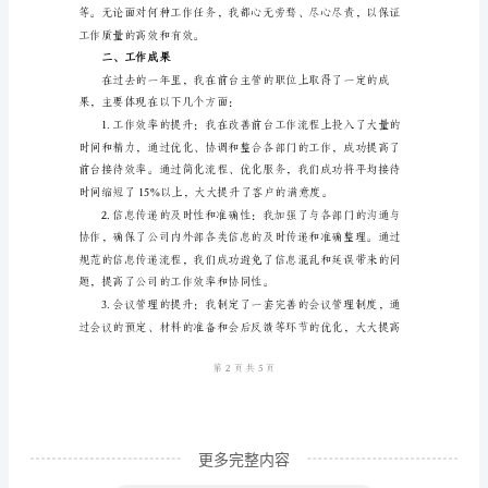
范
文
确保信息准确无误地流转。
尊
敬
的
领
导：
品质。
时
光
荏
苒，
转
更多完整内容
瞬