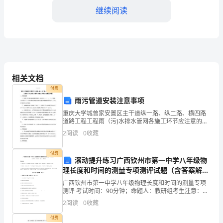
继续阅读
间
2024
年
即
相关文档
将
付费
过
雨污管道安装注意事项
去。
重庆大学城曾家安置区主干道纵一路、纵二路、横四路
道路工程工程雨（污)水排水管网各施工环节应注意的问
题一、管道沟槽1、沟槽土方开挖边坡应根据地质情况一
在
2
阅读
0
收藏
般采用１:0。２５～０．67控制，开挖深度大于３米时
过
付费
滚动提升练习广西钦州市第一中学八年级物
去
理长度和时间的测量专项测评试题（含答案解
析）
一
广西钦州市第一中学八年级物理长度和时间的测量专项
测评 考试时间：90分钟；命题人：教研组考生注意：
1、本卷分第I卷（选择题）和第Ⅱ卷（非选择题）两部
年
2
阅读
0
收藏
工作质量的高效和有效。
分，满分100分，考试时间90分钟2、答卷前，考生务
里，
付费