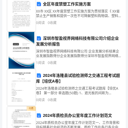
二、工作成果
全区年度禁塑工作实施方案
我
XX市 XX区 XX年度禁塑工作实施方案为贯彻落实《 XX省
禁止生产销售和提供一次性不可降解塑料购物袋、塑料
在
餐具规定》（ XX令第 XX号，以下简称“禁塑令”），根据
果，主要体现在以下几个方面：
0
阅读
0
收藏
《 XX省人民政府办公厅关于进一步
公
司
深圳市智盈视界网络科技有限公司介绍企业
发展分析报告
以
深圳市智盈视界网络科技有限公司 企业发展分析结果企
业发展指数得分企业发展指数得分深圳市智盈视界网络
前
科技有限公司综合得分说明：企业发展指数根据企业规
1
阅读
0
收藏
模、企业创新、企业风险、企业活力四个维度对企业发
台
展情
2024年洛隆县试验检测师之交通工程考试题
主
库【培优A卷】
管
2024年洛隆县试验检测师之交通工程考试题库【培优A
卷】 第一部分 单选题(50题) 1、遮光板的间距为
的
100cm，高度为50cm，宽度为20cm，则遮光角为
0
阅读
0
收藏
（ ）。A.tan-1（1/2）B
职
付费
2024年质检员办公室年度工作计划范文
位
2024年质检员办公室年度工作计划范文一、工作背景和
目标随着社会经济的不断发展，质检工作在各行各业中