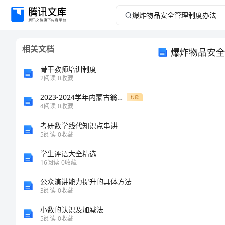
爆
炸
相关文档
爆炸物品安全
物
骨干教师培训制度
品
2
阅读
0
收藏
2023-2024学年内蒙古翁牛特旗乌丹第一中学北师大版物理九年级第十一章简单电路专题测试A卷（详解版）
安
付费
4
阅读
0
收藏
全
考研数学线代知识点串讲
5
阅读
0
收藏
管
学生评语大全精选
16
阅读
0
收藏
理
公众演讲能力提升的具体方法
制
3
阅读
0
收藏
小数的认识及加减法
度
5
阅读
0
收藏