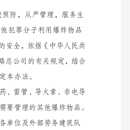
进行破坏活动，保证国家和人民生命财产的安全，依据《中华人民共
和国民用爆炸物品的管理条例》和中国铁路总公司的有关规定，结合
第二条本办法所称爆炸物品系指各类炸药、雷管、导火索、非电导
爆系统，起爆药、爆破剂和公安机关认为需要管理的其他爆炸物品。
第三条本办法适用于中项目部及所属的各单位及外部劳务建筑队
第四条爆炸作业现场，由施工现场负责人、安检员、爆破员、驻地
干警等组成爆破物品安全管理小组，负责爆破作业现场的爆破物品管
第五条爆破物品的存储和使用要有许可证。变质、失效爆破物品的