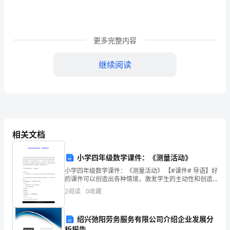
成
方
圆。”
更多完整内容
我
继续阅读
想
问
问
大
相关文档
家：
小学四年级数学课件：《测量活动》
是
小学四年级数学课件：《测量活动》 【#课件# 导语】好
的课件可以创造出各种情境，激发学生的主动性和创造
什
性及学习的兴趣，进而为语文教学创设出良好的学习氛
2
阅读
0
收藏
围，使学生迅速的走进预设的教学氛围境界。一堂
么
东
绍兴弛阳劳务服务有限公司介绍企业发展分
析报告