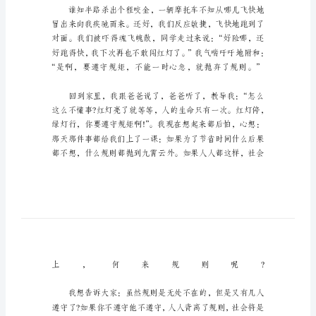
六
年
级
以
有
关
规
则
的
优
秀