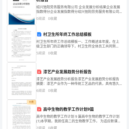
西，
绍兴弛阳劳务服务有限公司 企业发展分析结果企业发展
指数得分企业发展指数得分绍兴弛阳劳务服务有限公司
使
综合得分说明：企业发展指数根据企业规模、企业创
0
阅读
0
收藏
新、企业风险、企业活力四个维度对企业发展情况进行
我
评价。
们
村卫生所年终工作总结模板
村卫生所年终工作总结模板一、工作概述本年度，在上
的
级卫生部门的正确领导下，村卫生所全体员工共同努
力，取得了一定的工作成绩。在确保健康、安全、高效
生
5
阅读
0
收藏
的服务同时，村卫生所还积极开展了各项健康宣教和群
众活动，进
活
漆艺产业发展趋势分析报告
和
漆艺产业发展趋势分析报告漆艺产业发展趋势分析报告
谐
摘要：漆艺产业作为一种传统工艺品的代表，具有悠久
的历史和独特的艺术价值。然而，在现代工业化生产方
6
阅读
0
收藏
有
式和消费观念的冲击下，漆艺产业面临着许多挑战和困
境。本报
序，
付费
高中生物的教学工作计划9篇
充
高中生物的教学工作计划 9 篇高中生物的教学工作计划
(1)本学期，我担任高二的生物教学工作， 为适应新课程
满
改革下教学工作的要求，我从各方面严格要求自己，积
2
阅读
0
收藏