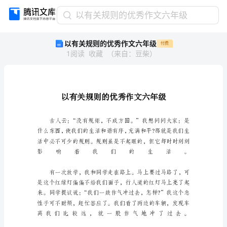
以
以有关规则的优秀作文六年级
有
以有关规则的优秀作文六年级
付费
关
1
阅读
收藏
（
来自
：
豆柴
）
规
则
的
优
秀
作
文