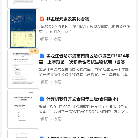
极向老教师请教，结合本校的实际条件和所教班级
和
平?
非金属元素及其化合物
那
- 氧族O X Y G E N - - 第16/Ⅵ至第18/Ⅷ族元素的某些性
质 - 元素 I1/kJ·mol-1
就
3
阅读
0
收藏
是
付费
黑龙江省哈尔滨市南岗区哈尔滨三中2024年
我
高一上学期第一次诊断性考试生物试卷（含答
案）
们
黑龙江省哈尔滨市南岗区哈尔滨三中2024年高一上学期
第一次诊断性考试生物试卷（含答案）一、单选题（本
生
题共10小题，每题3分，共30分）1、下列物质中,通过细
1
阅读
0
收藏
胞膜进出细胞需要转运蛋白的是A．乙醇
活
计算机软件开发合同专业版(合同版本)
中
编号：WD-HT-0371计算机软件开发合同专业版（合同
版本）—合同书一CONTRACT DOCUMENT甲方： 乙
必
方： 日期： —合同系列文字均可修改一-合同范本 I
7
阅读
0
收藏
CONTRACT TEMPL
不
可