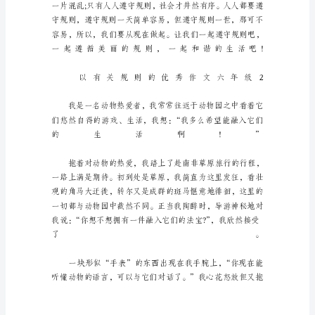
作
文
六
年
级
古
人
云：
“没
有
规
矩，
不