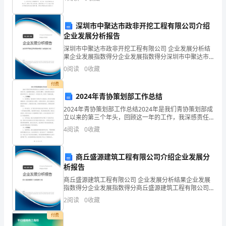
柱，
划来就毫无头绪？以下是小编精心整理的中班下学期班
务
并设消毒池。
而
深圳市中聚达市政非开挖工程有限公司介绍
企业发展分析报告
且
深圳市中聚达市政非开挖工程有限公司 企业发展分析结
是
果企业发展指数得分企业发展指数得分深圳市中聚达市
政非开挖工程有限公司综合得分说明：企业发展指数根
0
阅读
0
收藏
一
据企业规模、企业创新、企业风险、企业活力四个维度
对企
付费
个
2024年青协策划部工作总结
有
2024年青协策划部工作总结2024年是我们青协策划部成
立以来的第三个年头，回顾这一年的工作，我深感责任
重大，充实而又繁忙。在策划部全体成员的协作努力
机
4
阅读
0
收藏
下，我们完成了一系列的工作，取得了不错的成绩。
一、
的
商丘盛源建筑工程有限公司介绍企业发展分
整
析报告
体，
商丘盛源建筑工程有限公司 企业发展分析结果企业发展
指数得分企业发展指数得分商丘盛源建筑工程有限公司
综合得分说明：企业发展指数根据企业规模、企业创
任
2
阅读
0
收藏
新、企业风险、企业活力四个维度对企业发展情况进行
评价。
何
付费