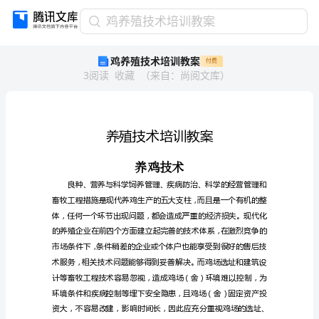
鸡
鸡养殖技术培训教案
养
鸡养殖技术培训教案
付费
殖
3
阅读
收藏
（
来自
：
尚阅文库
）
技
术
培
训
教
案
养