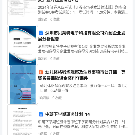
措
2024年证券从业考试《证券市场基本法律法规》题库检
施
测试卷C卷考试须知：1、考试时间：120分钟，本卷满
分为100分。 2、请首先按要求在试卷的指定位置填写您
3
阅读
0
收藏
是
的姓名、准考证号等信息。 3、请仔细阅读各
现
深圳市贝莱特电子科技有限公司介绍企业发
疫的要求。
展分析报告
代
二、规划与布局
深圳市贝莱特电子科技有限公司 企业发展分析结果企业
发展指数得分企业发展指数得分深圳市贝莱特电子科技
养
有限公司综合得分说明：企业发展指数根据企业规模、
8
阅读
0
收藏
企业创新、企业风险、企业活力四个维度对企业发展情
鸡
况进
幼儿体格锻炼观察及注意事项市公开课一等
生
奖省赛课微课金奖PPT课件
的可能性。
产
- 幼儿体格锻炼观察及注意事项 - 蔡燕萍－4－14 - 第1页
- 目录 - 运动量不够
的
10
阅读
0
收藏
五
中班下学期班务计划_14
大
中班下学期班务计划中班下学期班务计划集合15篇 时
支
光飞逝，时间在慢慢推演，相信大家对即将到来的工作
生活满心期待吧！立即行动起来写一份计划吧。拟起计
1
阅读
0
收藏