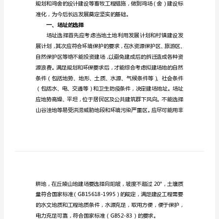
殖
技
术
培
训
教
案
养
鸡
技
术
良
种、