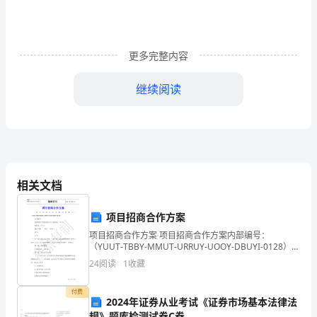
科
学
更多完整内容
的
继续阅读
经
营
管
理
相关文档
和
畜
项目招商合作方案
项目招商合作方案 项目招商合作方案内部编号：
牧
（YUUT-TBBY-MMUT-URRUY-UOOY-DBUYI-0128）
合同编号： 长园智能产业园招商合作方案委托方（甲
24
阅读
1
收藏
工
方）：
程
付费
2024年证券从业考试《证券市场基本法律法
规》题库检测试卷C卷