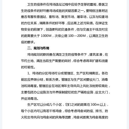
一、场址的选择
营
养
与
科
学
饲
养
管
理、
疾
病
防
治、