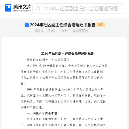
2024
2024年社区副主任综合治理述职报告
年
2024年社区副主任综合治理述职报告
付费
社
4
阅读
收藏
（
来自
：
尚阅文库
）
区
副
主
任
综
合
治