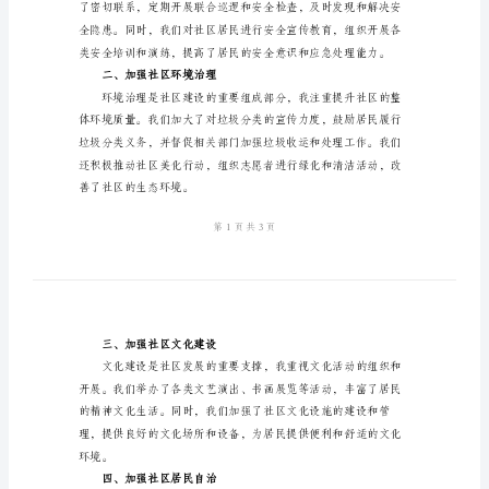
理
述
谢。
职
报
告
2024
具体的工作汇报。
年
一、加强社区安全管理
社
区
副
主