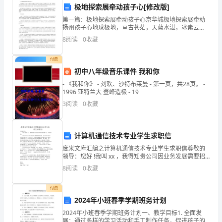
极地探索展牵动孩子心[修改版]
是
第一篇：极地探索展牵动孩子心京华城极地探索展牵动
扬州孩子心地球极地，亘古苍茫，天蓝水湛，冰素云
***
白。在这里，冰雪成了几乎是唯一的主宰。然而，即使
8
阅读
0
收藏
在充满蛮荒栖息的冰天雪地中，也仍然存在着顽强的呼
社
吸。那些温
下几个方面做出更多努力：
付费
区
初中八年级音乐课件 我和你
副
- 《我和你》 - 刘欢、沙特布莱曼 - 第一页，共28页。 -
1996 亚特兰大 登峰造极 - 19
技术手段提升社区的
主
3
阅读
0
收藏
任，
今
计算机通信技术专业学生求职信
度米文库汇编之计算机通信技术专业学生求职信尊敬的
天
领导：您好 !我叫 xx ，我得知贵公司因业务发展需要招
聘人员，特来应聘。网络管理员在单位中起到了铺路搭
非
8
阅读
0
收藏
桥的作用。是向外界索取和收集信息的良好平台提供者
常
付费
2024年小班春季学期班务计划
荣
推动社区事务的民主化和法治化。
2024年小班春季学期班务计划一、教学目标1. 全面发
展：通过多样的学习活动和手工制作任务，促进孩子的