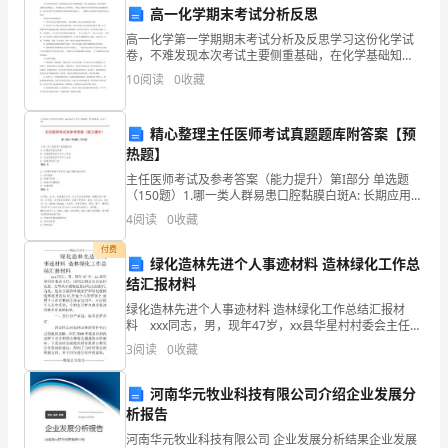
高一化学期末考试分析反思
财
1.
高一化学第一学期期末考试分析及反思学习这份化学试
卷，不难发现本次考试主要侧重基础，在化学基础知
务
概念、原理和方法。
识、基本技能的试题分值仍然较大， 但出题方式上有些
10
阅读
0
收藏
变化， 体现了以提高学生科学素养为宗旨的课程理念，
分
同时也
析
2.
精心整理主任医师考试真题题库附答案【预
热题】
的
根据分析结果提出相应建议。
主任医师考试及参考答案（能力提升）第I部分 单选题
（150题）1.哪一类人群易患口腔黏膜白斑A: 长期应用抗
基
生素者B: 有烟酒嗜好的中年以上男性C: 内分泌紊乱的中
4
阅读
0
收藏
3.
年以上女性D: 病毒感染的儿童答案：
本
付费
绿化造林先进个人事迹材料 造林绿化工作总
方
结汇报材料
法
绿化造林先进个人事迹材料 造林绿化工作总结汇报材
4.
料 xxx同志，男，现年47岁，xx县华星村村委会主任。
和
该同志因出生在农村农庭，父母从小就输送靠山吃山的
3
阅读
0
收藏
意识。为此，他从小就有环境保护和绿化植树造林重
报表。
技
河南华元牧业科技有限公司介绍企业发展分
巧，
析报告
四、教学评价
河南华元牧业科技有限公司 企业发展分析结果企业发展