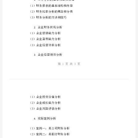
分
一、教学目标
析
案
1.
例
技巧。
教
2.
案
是
3.
财
能力，提高学生的综合素质。
务
分
二、教学内容
析
教
1.
财务分析的基本
育
（1）财务报表的基本结构和内容