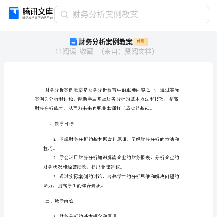
财
财务分析案例教案
务
财务分析案例教案
付费
分
11
阅读
收藏
（
来自
：
贤阅文档
）
析
案
例
教
案
财
务