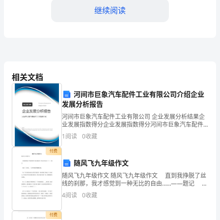
例
继续阅读
的
分
（1）企业投资价值分析
析
（2）企业成长能力分析
相关文档
和
（3）企业风险评估分析
讨
河间市巨象汽车配件工业有限公司介绍企业
发展分析报告
论，
实际案例分析
4.
河间市巨象汽车配件工业有限公司 企业发展分析结果企
业发展指数得分企业发展指数得分河间市巨象汽车配件
帮
工业有限公司综合得分说明：企业发展指数根据企业规
1
阅读
0
收藏
模、企业创新、企业风险、企业活力四个维度对企业发
（1）案例一：某公司财务分析
助
展情
付费
（2）案例二：某银行财务分析
学
随风飞九年级作文
随风飞九年级作文 随风飞九年级作文 直到我挣脱了丝
（
生
线的刹那，我才感觉到一种无比的自由……——题记 我
是一只风筝，一只普普通通的蝴蝶风筝。 每一个风筝
4
阅读
0
收藏
掌
都知道自己的任务便是在一根丝线的.禁锢之
三、教学方法
握
付费