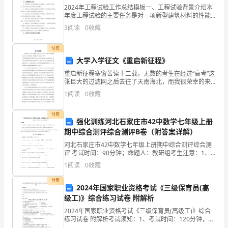
师、
2024年工程试验工作总结模板一、工程试验背景介绍本
年度工程试验的主要任务是对一项新型建筑材料的性能
感
进行测试和验证，并在实际工程中进行应用。该新型建
3
阅读
0
收藏
筑材料具有较高的强度、耐久性和可持续性，具有很大
谢
的市
付费
同
大学入学征文《重启新征程》
学
重启新征程寒窗苦读十二载，无数的考生在经过“高考”这
张巨大的过滤网之后去往了天南海北，而我很荣幸的来
们，
到了大学。小时候的我便时常会想象大学里自由自在的
1
阅读
0
收藏
生活。高中毕业之前，在完成一整天枯燥乏味又充实的
学习
给
付费
强化训练河北石家庄市42中数学七年级上册
我
期中综合测评综合测评B卷（附答案详解）
这
河北石家庄市42中数学七年级上册期中综合测评综合测
评 考试时间：90分钟；命题人：教研组考生注意：1、
么
本卷分第I卷（选择题）和第Ⅱ卷（非选择题）两部分，满
1
阅读
0
收藏
分100分，考试时间90分钟2、答卷前，考生务
好
付费
2024年国家职业资格考试《三级保育员(高
的
级工)》综合练习试卷 附解析
2024年国家职业资格考试《三级保育员(高级工)》综合
机
练习试卷 附解析考试须知：1、考试时间：120分钟，本
卷满分为100分。 2、请首先按要求在试卷的指定位置填