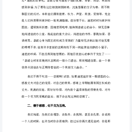
演
讲
稿
1
我分三点来谈感恩。
敬
爱
的
老
师，
亲
爱
的