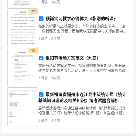
会
3
阅读
0
收藏
写您的姓名、准考证号等信息。 3、请仔
付费
来
二、善于感恩，化干戈为玉帛。
顶岗实习教学心得体会《临别的听课》
锻
临别的听课马上就要走了，有好多好多的舍不得，一点
一滴我都无比 珍惜。而给我以无限指导与关怀的指导老
炼
师范老师我则是尤其 的不舍。这天，我主动提出来再听
1
阅读
0
收藏
范老师一堂课。或许，这会 是最后一节了，以后再也听
我
不
付费
自
重阳节活动方案范文（九篇）
己，
重阳节活动方案范文一、指导思想重阳节期间组织开展
敬老爱老志愿者服务活动，进一步弘扬中华民族尊老敬
老的传统美德，大力培养我校学生老吾老以及人之老的
来
1
阅读
0
收藏
道德风尚。二、活动时间三、活动内容1、组织志愿者到
新圩敬
挑
最新福建省福州市连江县中级统计师《统计
战
基础知识理论及相关知识》统考试题含解析
我
最新福建省福州市连江县中级统计师《统计基础知识理
论及相关知识》统考试题含解析 第1题：单选题(本题1
分)当市场机制不能有效地实现经济的一般均衡和资源的
自
0
阅读
0
收藏
最优配置，这种情况叫做( )。A.看不见的手B.信
己。