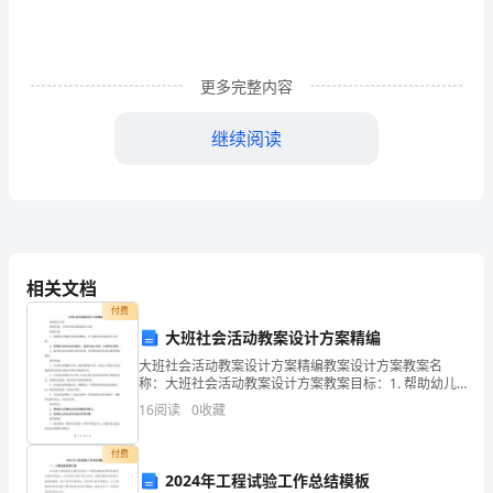
同
学
们：
更多完整内容
大
继续阅读
家
好!
首
孝，是罪过，是缺乏感恩之心的结果。
先
相关文档
我
付费
大班社会活动教案设计方案精编
要
大班社会活动教案设计方案精编教案设计方案教案名
感
称：大班社会活动教案设计方案教案目标：1. 帮助幼儿
明确社会活动的概念，并了解社会活动的意义与目的。2.
16
阅读
0
收藏
谢
培养幼儿的社会交往能力，包括与他人合作、分享和互
老
付费
2024年工程试验工作总结模板