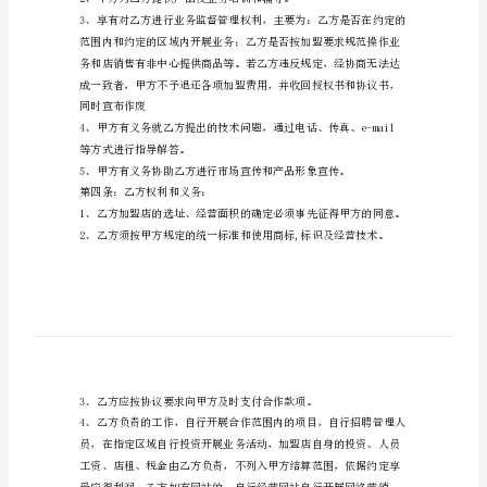
乙方：
议
范
文
供双方共同遵守。
加
盟
（区）经营。
合
作
协
第三条：甲方权利和义务
议
书
甲
方：