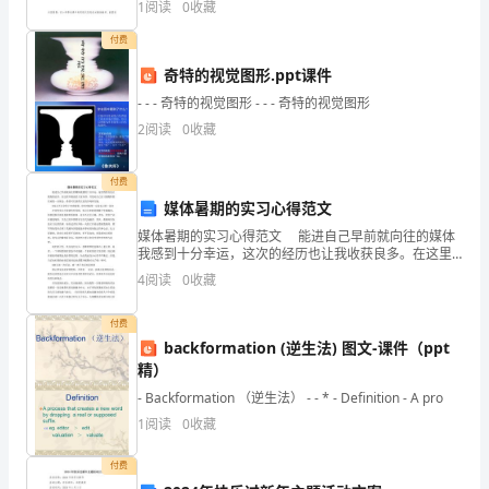
1
阅读
0
收藏
生的学习兴趣，又便于学生认识、操作、实践，掌握技
则，
水平，制定相应的市场销售
能
付费
经
奇特的视觉图形.ppt课件
友
- - - 奇特的视觉图形 - - - 奇特的视觉图形
2
阅读
0
收藏
好
第六条：结算方式、价格和条件
协
付费
媒体暑期的实习心得范文
商，
媒体暑期的实习心得范文 能进自己早前就向往的媒体
达
我感到十分幸运，这次的经历也让我收获良多。在这里
不敢说给大家介绍，只是对自己实习到现阶段以来的一
4
阅读
0
收藏
成
点体会，希望可以获得大家的共鸣和互勉。 ♁实习不
如
付费
backformation (逆生法) 图文-课件（ppt
下
精）
- Backformation （逆生法） - - * - Definition - A pro
协
1
阅读
0
收藏
议，
付费
供