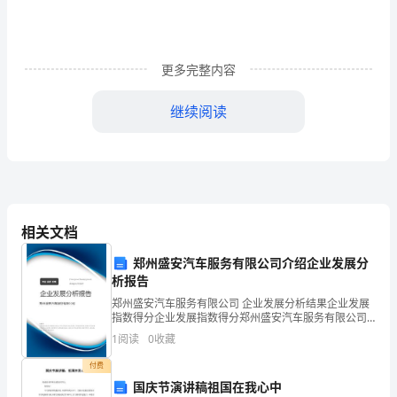
和
国
有
更多完整内容
关
继续阅读
法
律、
法
规
相关文档
的
郑州盛安汽车服务有限公司介绍企业发展分
析报告
规
发布网上广告不受区域限制。
郑州盛安汽车服务有限公司 企业发展分析结果企业发展
定，
指数得分企业发展指数得分郑州盛安汽车服务有限公司
综合得分说明：企业发展指数根据企业规模、企业创
1
阅读
0
收藏
遵
新、企业风险、企业活力四个维度对企业发展情况进行
评价。
保密，不得将此擅自转让或传
付费
循
国庆节演讲稿祖国在我心中