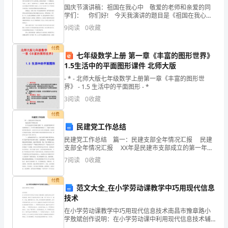
平
国庆节演讲稿：祖国在我心中 敬爱的老师和亲爱的同
学们： 你们好! 今天我演讲的题目是《祖国在我心
止应及时通知甲方，否则视为违约。
等、
中》。当我从电视里看到身穿宇航服的宇航员翟志刚叔
9
阅读
0
收藏
叔打开神州七号飞船的轨道舱门，举着手中的五星红旗
在
自
付费
七年级数学上册 第一章《丰富的图形世界》
愿、
1.5生活中的平面图形课件 北师大版
公
- * - 北师大版七年级数学上册第一章《丰富的图形世
界》 - 1.5 生活中的平面图形 - *
平
3
阅读
0
收藏
和
付费
民建党工作总结
第五条：保证金、加盟金：
诚
民建党工作总结 篇一：民建支部全年情况汇报 民建
实
支部全年情况汇报 XX年是民建市支部成立的第一年。
在民建市委和中共市委的领导下，在中共市委统战部的
7
阅读
0
收藏
指导下，民建市支部团结带领全体会员，认
信
付费
用
范文大全_在小学劳动课教学中巧用现代信息
技术
的
在小学劳动课教学中巧用现代信息技术南昌市豫章路小
原
学敖斌创作说明：在小学劳动课中利用现代信息技术辅
助教学，能营造直观生动的课堂氛围，既有利于调动学