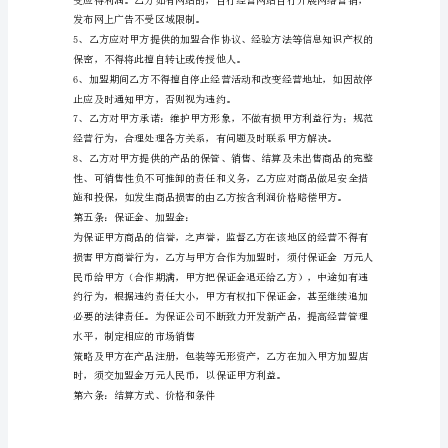
乙
方：
甲、
乙
同时宣布作废
双
方
等方式进行指导解答。
依
据
第四条：乙方权利和义务：
中
华
人
民
共