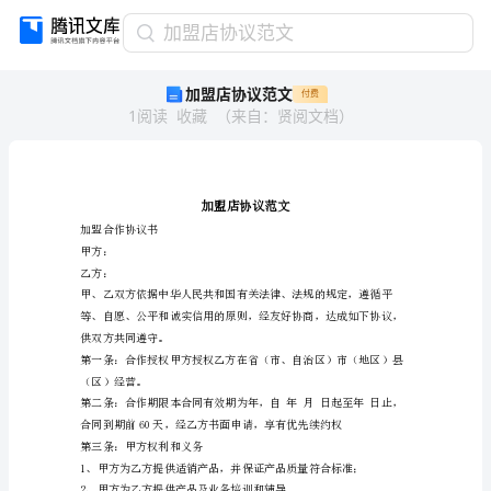
加
加盟店协议范文
盟
加盟店协议范文
付费
店
1
阅读
收藏
（
来自
：
贤阅文档
）
协
议
范
文
加
盟
加盟合作协议书
店
甲方：
协