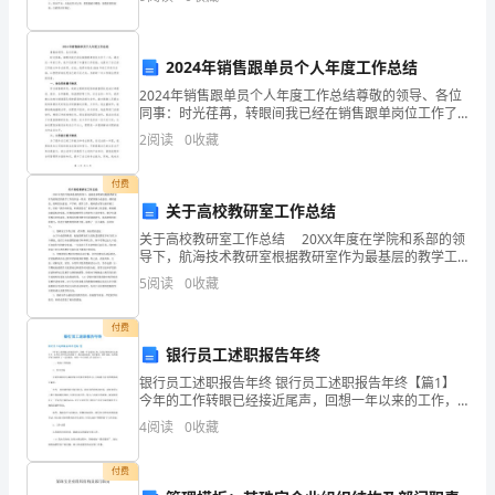
实验操作要小心，病事缺课凭假条，综合理论按章程。
分
元，月应纳个人所得税税额为：
(2,050-2,000)×5%×12×500=15,000(元)
别
2024年销售跟单员个人年度工作总结
为：
2024年销售跟单员个人年度工作总结尊敬的领导、各位
100,000-15,000-500×10,000×4%×20%)。
同事：时光荏苒，转眼间我已经在销售跟单岗位工作了
一年，通过这一年的工作，我不仅获得了丰富的工作经
工
2
阅读
0
收藏
验，也提升了自己的工作能力和专业素质。在此，我将
对我
资、
付费
关于高校教研室工作总结
薪
关于高校教研室工作总结 20XX年度在学院和系部的领
金
导下，航海技术教研室根据教研室作为最基层的教学工
作组织这一性质，紧紧围绕专业建设、课程建设、教师
5
阅读
0
收藏
所
队伍建设、产学研、教学工作、教研活动等方面开展工
得：
付费
银行员工述职报告年终
九
银行员工述职报告年终 银行员工述职报告年终【篇1】
今年的工作转眼已经接近尾声，回想一年以来的工作，
级
在基层领导的关心指导下，在网点全体同志的帮助下，
4
阅读
0
收藏
我在思想觉悟、业务素质、操作技能、优质服务等方面
超
都
付费
额