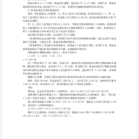
⑴劳务报酬转换为工资
第
虑社会保险)。
四
分析：
节
征税。其应纳税额为：
(3,300-800)×20%=500(元)
税
率
金所得计算缴纳个人所得税，其应纳税额为：
(3,300-2,000)×10%-25=105(元)
的
⑵工资、薪金转化为劳务报酬
选
择
出降低税负的筹划方案(不考虑社会保险)。
分析：
4.1
纳税额为：
法
律
规