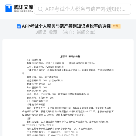
AFP
AFP考试个人税务与遗产筹划知识点税率的选择
考
AFP考试个人税务与遗产筹划知识点税率的选择
付费
试
3
阅读
收藏
（
来自
：
尚阅文库
）
个
人
税
务
与
4.1法律规定
遗
工资、薪金所得：九级超额累进税率
产
率