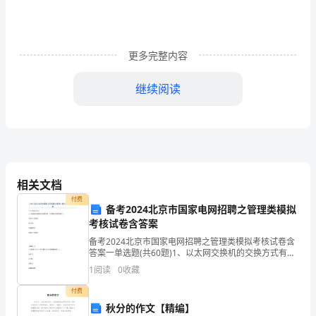
定
按
照
更多完整内容
税
继续阅读
法
(51,600-2,000)×30%-3,375=11,505(元)
的
税，其应纳税额为：
规
51,600×(1-20%)×30%-2,000=10,384(元)
定，
设两者税负相等时的所得为
相关文档
x×(1﹣20%)×20%=(x﹣2000)×20%﹣375
应
付费
备考2024北京市国家电网招聘之管理类模拟
则：x=19,375(元)
考核试卷含答案
纳
备考2024北京市国家电网招聘之管理类模拟考核试卷含
个
答案一单选题(共60题)1、以太网交换机的交换方式有三
⑶股息所得与工薪所得的转化
种，这三种交换方式不包括（ ）。A.存储转发式交换
1
阅读
0
收藏
人
B.IP交换C.直通式交换D.碎片过
付费
所
考虑社会保险)。
秋分的作文【精编】