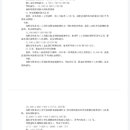
稿酬所得：20%，实行减征规定
筹
劳务报酬所得：20%，实行加成规定
特许权使用费所得：20%
划
财产租赁所得：20%
财产转让所得：20%
知
偶然所得、其他所得：20%
识
4.2税率的筹划方法
合理安排应税所得
点
税
分析：
率
60,000×35%-6,750=14,250(元)
的
选
两人合计纳税额为：2,750+7,750=10,500(元)
节税额为：14,250-10,500=3,750(元)
择
高税率项目转换为低税率项目