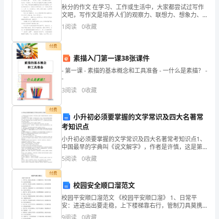
得
秋分的作文 在学习、工作或生活中，大家都尝试过写作
文吧，写作文是培养人们的观察力、联想力、想象力、
缴个人所得税的方
税
思考力和记忆力的重要手段。你知道作文怎样写才规范
1
阅读
0
收藏
在运用这种筹划
吗？以下是小编为大家整理的秋分的作文10篇，仅供
的
付费
降低工资标准，以减轻工资、薪金所
十
素描入门第一课38张课件
- 第一课 - 素描的基本概念和工具准备 - 一什么是素描？ -
一
-
项
3
阅读
0
收藏
x×20%=(x﹣2000)×25%﹣1375
x=37,500(元)
所
付费
小升初必须要掌握的文学常识及四大名著常
得
考知识点
小升初必须要掌握的文学常识及四大名著常考知识点1、
适
息所得会减轻税负。
中国最早的字典叫《说文解字》，作者是许慎，这是第
一部按部首归类的字典，这种归类方法一直延续到现
用
5
阅读
0
收藏
在。2、清乾隆年间，皇帝下令编撰了一部中国最大的丛
书，
付费
的
分析：
校园安全顺口溜范文
税
校园平安顺口溜范文 《校园平安顺口溜》 1、日常平
安：进进出出要走稳，上下楼梯靠右行，管制刀具莫携
率
带，追逐打闹是祸根。 2、教学平安：体育课上记要领，
9
阅读
0
收藏