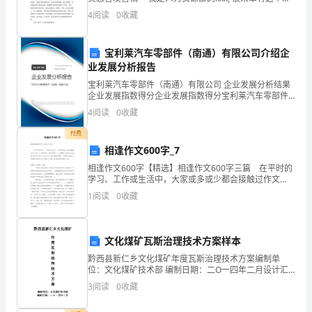
期
机在这里跟大家一起分享我们的喜悦。在这里首先要感
4
阅读
0
收藏
谢学校、感谢系部给了我这个展示自我与实现自我
进
宝利莱汽车零部件（南通）有限公司介绍企
行
业发展分析报告
市
宝利莱汽车零部件（南通）有限公司 企业发展分析结果
企业发展指数得分企业发展指数得分宝利莱汽车零部件
场
（南通）有限公司综合得分说明：企业发展指数根据企
4
阅读
0
收藏
业规模、企业创新、企业风险、企业活力四个维度对企
调
业发
付费
相逢作文600字_7
研，
相逢作文600字【精选】相逢作文600字三篇 在平时的
分
学习、工作或生活中，大家或多或少都会接触过作文
吧，作文是通过文字来表达一个主题意义的记叙方法。
1
阅读
0
收藏
析
相信写作文是一个让许多人都头痛的问题，下面是小
市
文化煤矿瓦斯治理技术方案样本
场
黔西县新仁乡文化煤矿年度瓦斯治理技术方案编制单
位：文化煤矿技术部 编制日期：二O一四年二月设计汇
现
审登记表规程（办法）名称文化煤矿年度瓦斯治理技术
3
阅读
0
收藏
方案主持人记录人汇审时间参加汇审人员签字矿长机
状