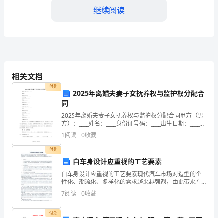
划
继续阅读
一、
市
场
调
相关文档
研
议。
付费
2025年离婚夫妻子女抚养权与监护权分配合
与
同
五、客户关系维护与发展
2025年离婚夫妻子女抚养权与监护权分配合同甲方（男
分
方）：____姓名：____身份证号码：____出生日期：____职
业：____联系方式：____户籍所在地：____乙方（女
析
1
阅读
0
收藏
方）：____姓名：_
1.
付费
提供优质的售后服务。
白车身设计应重视的工艺要素
深
白车身设计应重视的工艺要素现代汽车市场对造型的个
性化、潮流化、多样化的需求越来越强烈，由此带来车
入
身造型更新的周期大大缩短，车身开发需求呈大幅度上
7
阅读
0
收藏
升的态势，本文探索的是在车身开发过程中白车身设计
六、市场数据分析与报告
了
应重视的
付费