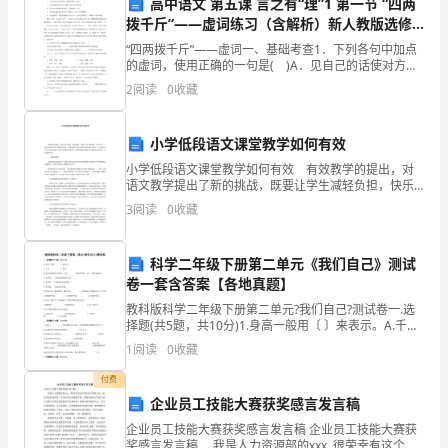
解
高中语文 第五课 言之有“理”1 第一节 “四两
拨千斤”——虚词练习（含解析）新人教版选修
市
《语言文字应用》-新人教版高二《语言文字应
“四两拨千斤”——虚词一、基础考查1．下列各句中加点
用》语文试题
的虚词，使用正确的一句是( )A．见自己的话使对方动
场
提供支持。
了感情，程先生大大振奋。B．你不论如何都要把他请
2
阅读
0
收藏
来，否则我饶不了你。C．这次他从新来到当年战斗
发
展
小学低段语文课堂教学如何有效
七、团队建设与绩效考核
小学低段语文课堂教学如何有效 有效教学的提出，对
趋
语文教学提出了新的挑战，既要让学生减轻负担，快乐
学习，又要保证教学效果，提供教学质量。而课堂教学
3
阅读
0
收藏
势
是有效教学实施的最主要途径，它直接决定了语文教学
率和绩效。
的成败
和
科学二年级下册第二单元《我们自己》测试
竞
卷一套含答案【各地真题】
教科版科学二年级下册第二单元?我们自己?测试卷一.选
性。
争
择题(共5题，共10分)1.身高一般用〔 〕来表示。A.千克
B.厘米2.菲菲家晚饭吃红烧肉，下面〔 〕的描述用到了
1
阅读
0
收藏
态
不止一种感
付费
势，
企业员工技能大赛获奖感言发言稿
定
企业员工技能大赛获奖感言发言稿 企业员工技能大赛获
奖感言发言稿 我是人力资源部的xxx, 很荣幸有这个时