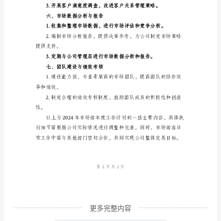
计
方案，提高产品的市场竞争力。
划
范
新产品。
本
市
四、市场渠道拓展与管理
场
部
年
合作关系。
度
工
作
计
更多完整内容