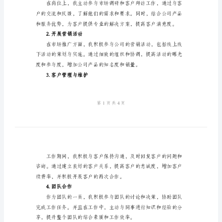
范
行调整和补充）
尊敬的领导：
本
2024
来的工作进行总结和汇报。
公
一、岗位背景
司
新
员
工
工
二、工作内容
作
1.了解市场和客户需求
总
结