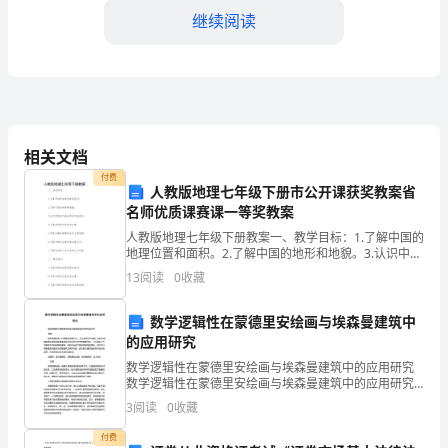
继续阅读
以
下
为
解
相关文档
答
付费
人教版地理七年级下册市公开课获奖教案省
的
名师优质课赛课一等奖教案
4.团队合作
模
人教版地理七年级下册教案一、教学目标：1.了解中国的
地理位置和面积。2.了解中国的地形和地貌。3.认识中国
板，
的气候分布和气温变化。4.了解中国的主要自然灾害。5.
13
阅读
0
收藏
了解中国的资源分布和主要资源。6.了解中
具
数学逻辑性在蒙德里安绘画与埃森曼建筑中
体
的应用研究
5.提升个人能力
数学逻辑性在蒙德里安绘画与埃森曼建筑中的应用研究
内
数学逻辑性在蒙德里安绘画与埃森曼建筑中的应用研究
摘要数学逻辑性是一种重要的思维方式，在艺术创作中
容
3
阅读
0
收藏
有着广泛的应用。蒙德里安绘画和埃森曼建筑作为现代
艺术中的
需
付费