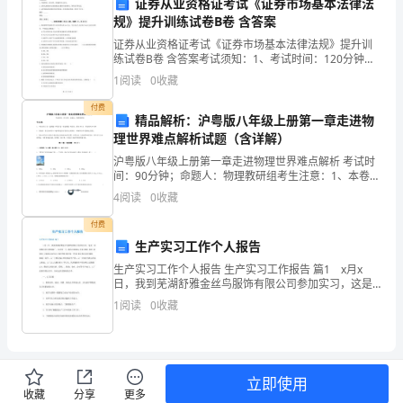
证券从业资格证考试《证券市场基本法律法
规》提升训练试卷B卷 含答案
要
证券从业资格证考试《证券市场基本法律法规》提升训
根
练试卷B卷 含答案考试须知：1、考试时间：120分钟，
三、工作成果
本卷满分为100分。 2、请首先按要求在试卷的指定位置
1
阅读
0
收藏
据
填写您的姓名、准考证号等信息。 3、请仔细阅
1.客户数量增加
付费
实
精品解析：沪粤版八年级上册第一章走进物
理世界难点解析试题（含详解）
际
沪粤版八年级上册第一章走进物理世界难点解析 考试时
间：90分钟；命题人：物理教研组考生注意：1、本卷分
情
第I卷（选择题）和第Ⅱ卷（非选择题）两部分，满分100
4
阅读
0
收藏
分，考试时间90分钟2、答卷前，考生务必用0
的业绩提升起到了积极的作用。
况
付费
2.销售额增长
进
生产实习工作个人报告
生产实习工作个人报告 生产实习工作报告 篇1 x月x
行
日，我到芜湖舒雅金丝鸟服饰有限公司参加实习，这是
一家规模比较大的服装厂。实习第一天,我的心情激动,兴
1
阅读
0
收藏
调
奋,期盼,喜悦.我相信,只要我认真学习,好好把
整
长。
和
立即使用
3.客户满意度提升
收藏
分享
更多