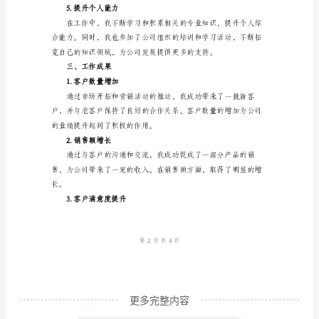
范
本
2.开展营销活动
公
司
新
员
工
3.客户管理与维护
工
作
总
结
（注
更多完整内容
意：