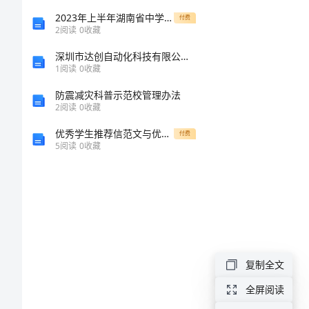
结
2023年上半年湖南省中学教师资格考试体育知识复习资料模拟试题
付费
2
阅读
0
收藏
关
深圳市达创自动化科技有限公司介绍企业发展分析报告
1
阅读
0
收藏
于
防震减灾科普示范校管理办法
店
2
阅读
0
收藏
长
优秀学生推荐信范文与优秀学生演讲稿合集
付费
个
5
阅读
0
收藏
人
的
工
作
复制全文
总
结
全屏阅读