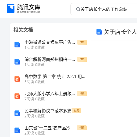
关
于
相关文档
关于店长个人
店
申港街道公交候车亭广告投放管理办法（暂行）文件
付费
长
1
阅读
0
收藏
综合解析河南郑州桐柏一中物理八年级下册物质的物理属性专项训练试题
个
付费
1
阅读
0
收藏
人
高中数学 第二章 统计 2.2.1 用样本的频率分布估计总体分布课件 新人教版必修3
5
阅读
0
收藏
的
北师大版小学六年上册级数学说教材
付费
7
阅读
0
收藏
工
民事和解协议书范本多篇
付费
作
2
阅读
0
收藏
山东省“十二五”农产品冷链物流发展规划
付费
总
2
阅读
0
收藏