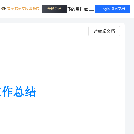
立享超值文库资源包
我的资料库
开通会员
Login 腾讯文档
编辑文档
感谢公司领导给
让我锻炼、学习，同时也感谢各位