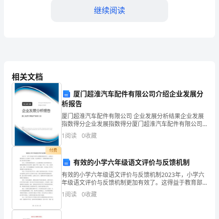
简
继续阅读
·
奥
斯
丁
相关文档
的
厦门超淮汽车配件有限公司介绍企业发展分
析报告
代
厦门超淮汽车配件有限公司 企业发展分析结果企业发展
指数得分企业发展指数得分厦门超淮汽车配件有限公司
表
综合得分说明：企业发展指数根据企业规模、企业创
1
阅读
0
收藏
新、企业风险、企业活力四个维度对企业发展情况进行
作，
评价。
付费
这
有效的小学六年级语文评价与反馈机制
有效的小学六年级语文评价与反馈机制2023年，小学六
部
年级语文评价与反馈机制更加有效了。这得益于教育部
的大力支持和广泛实施。在这种背景下，各种新型教育
作
1
阅读
0
收藏
手段受到了更多的关注和推广。首先，在教育课程的体
系中
品