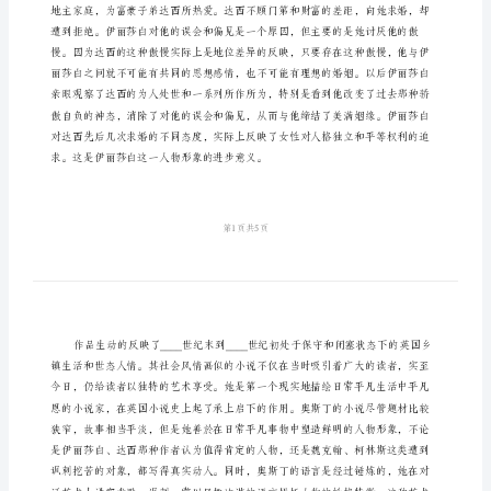
文
傲
慢
与
偏
作者刻画出来了。
见
读
书
心
得
范
文