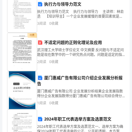
执行力与领导力范文
以
执行力与领导力范文 执行力与领导力 主讲师：林俞
日
丞 【培训导言】一个企业发展缓慢的首要因素就是执
行力太弱，一个企业发展特快一个因素是领导力太强。
3
阅读
0
收藏
中层以下是没有决策能力的，只需要执行力
常
付费
生
不适定问题的正则化理论及应用
活
武汉理工大学硕士学位论文 中文摘要 反问题与不适定问
题是现在数学中的一个研究热点问题。问题是适定的指
为
的 足问题的解存在，唯一并且稳定，如果有一个不满
2
阅读
0
收藏
足，则称为不适定的。不适 定问题的求解面临的最大困
素
难
厦门惠威广告有限公司介绍企业发展分析报
材，
告
一
厦门惠威广告有限公司 企业发展分析结果企业发展指数
得分企业发展指数得分厦门惠威广告有限公司综合得分
反
说明：企业发展指数根据企业规模、企业创新、企业风
1
阅读
0
收藏
险、企业活力四个维度对企业发展情况进行评价。该企
当
业的
2024年职工代表选举方案及选票范文
时
2024年职工代表选举方案及选票范文一、选举方案为确
社
保2024年职工代表选举的公正、公平和透明，本方案将