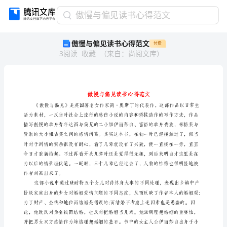
傲
傲慢与偏见读书心得范文
慢
傲慢与偏见读书心得范文
付费
与
3
阅读
收藏
（
来自
：
尚阅文库
）
偏
见
读
书
心
得
范