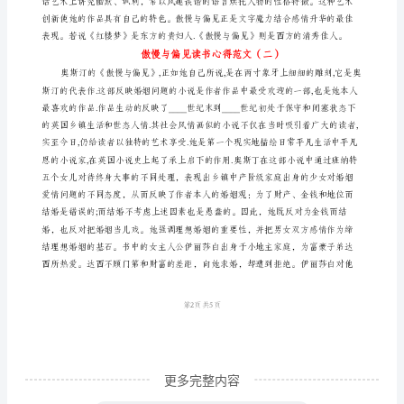
《傲
慢
与
偏
见》
是
英
求。这是伊丽
国
著
名
女
作
更多完整内容
家