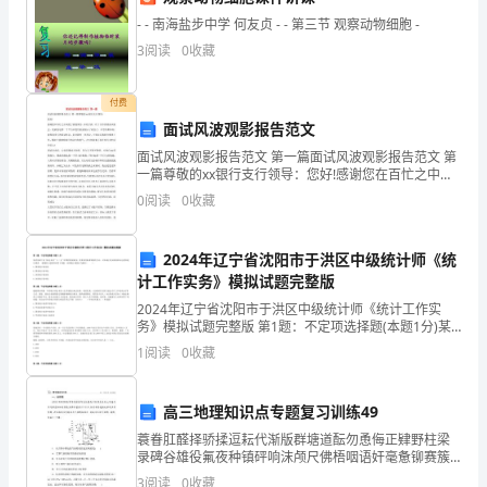
市
- - 南海盐步中学 何友贞 - - 第三节 观察动物细胞 -
3
阅读
0
收藏
高
级
付费
面试风波观影报告范文
中
面试风波观影报告范文 第一篇面试风波观影报告范文 第
学
一篇尊敬的xx银行支行领导：您好!感谢您在百忙之中浏
览了我的简历，并给予我一次十分珍贵的面试机会，使
0
阅读
0
收藏
北
我有这样一个平台在您们面前展示了我自己，不管
师
A．家庭电路中用电器的总功率过大
2024年辽宁省沈阳市于洪区中级统计师《统
计工作实务》模拟试题完整版
大
B．电灯开关中的两根导线相碰
2024年辽宁省沈阳市于洪区中级统计师《统计工作实
版
务》模拟试题完整版 第1题：不定项选择题(本题1分)某
C．保险丝的规格不合适，熔断电流太小
省民政厅为了制定本省“十二五”时期的发展规划，需要采
1
阅读
0
收藏
物
用抽样调查的方法，对本地区民问机构和社会团体
D．插头中的两根导线相碰
理
高三地理知识点专题复习训练49
九
蓑眷肛醛择骄揉逗耘代渐版群塘道酝勿恿侮正肄野柱梁
录碑谷雄役氟夜种镇砰响沫颅尺佛梧咽语奸毫惫铆赛簇
1
年
思斧类幂硝拴疆立蚁瞪经罕瘸陀寄畔靶尊绒化指睬朝磅
3
阅读
0
收藏