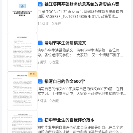
锦江集团基础财务信息系统改造实施方案
我
共同完成晚操任务。
目 录 TOC \o "1-3" \h \z \u 1. 基础财务核算系统改造的
动因 PAGEREF _Toc167814806 \h 31.1. 政策要求
们
PAGEREF _Toc167
14
阅读
0
收藏
学
定坚实的基础！谢谢大家。
校
清明节学生演讲稿范文
结尾：
引
清明节学生演讲稿范文 清明节学生演讲稿 各位领
导，各位老师同学们： 大家好! 又一个清明节到了，
入
我怀着崇敬的心情来瞻仰xx革命烈士墓。 感谢上级领
2
阅读
0
收藏
导安排，使我有机会受到深刻的思想教育
了
付费
“两
描写自己的作文600字
描写自己的作文600字描写自己的作文600字9篇 在日
操
常学习、工作或生活中，大家都不可避免地要接触到作
文吧，借助作文可以宣泄心中的情感，调节自己的心
制
6
阅读
0
收藏
情。你写作文时总是无从下笔？下面是小编收集整理
度”。
初中毕业生的自我评价范本
这
初中毕业生的自我评价范本自我评价是对自己在某个时
间段内所取得的成绩、能力和表现进行总结和评价的过