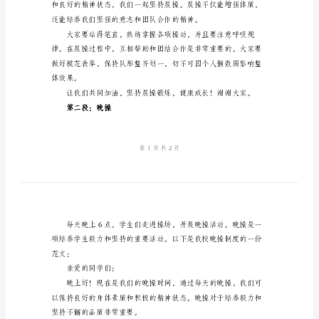
两
操
制
度
范
第一段：晨操
文
标
题：
学
制度的一份范文：
校
尊敬的同学们：
两
操
制