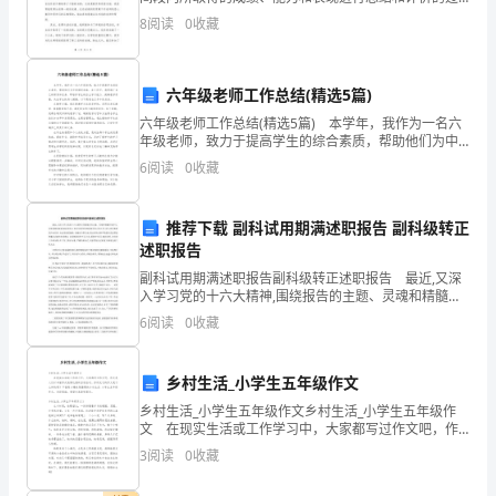
一
程。下面是一个初中毕业生的自我评价范本，____字。尊
8
阅读
0
收藏
制
敬的老师、亲爱的同学们：时光荏苒，转眼间我的初中
生
度
六年级老师工作总结(精选5篇)
旨
六年级老师工作总结(精选5篇) 本学年，我作为一名六
年级老师，致力于提高学生的综合素质，帮助他们为中
在
学做好准备。在工作中，我明确了自己的职责和任务，
6
阅读
0
收藏
即培养学生的自主学习能力、提高教学质量、关注学生
培
的
养
推荐下载 副科试用期满述职报告 副科级转正
述职报告
学
副科试用期满述职报告副科级转正述职报告 最近,又深
入学习党的十六大精神,围绕报告的主题、灵魂和精髓开
生
展学习,并坚持理论联系实际的学习,努力用科学的理论指
6
阅读
0
收藏
导自己的工作,深入思考和研究泸水经济、社会发展
自
律
乡村生活_小学生五年级作文
乡村生活_小学生五年级作文乡村生活_小学生五年级作
自
文 在现实生活或工作学习中，大家都写过作文吧，作
文是人们以书面形式表情达意的言语活动。你所见过的
3
阅读
0
收藏
强、
作文是什么样的呢？下面是小编收集整理的乡村生活_小