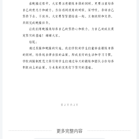
度
范
文
正
文：
体效果。
近
年
第二段：晚操
来，
学
校
越
来
更多完整内容
越