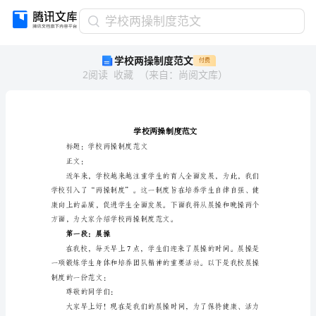
学
学校两操制度范文
校
学校两操制度范文
付费
两
2
阅读
收藏
（
来自
：
尚阅文库
）
操
制
度
范
文
学
标题：学校两操制度范文
校
正文：