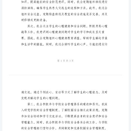
文
心全意地履行我的教育使命。
班
主
任
安
全
岗
位
责
任
范
文