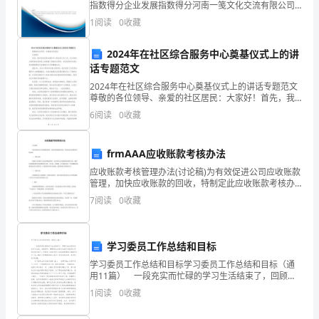
指数得分企业发展指数得分河南一笺文化交流有限公司
综合得分说明：企业发展指数根据企业规模、企业创
予
1
阅读
0
收藏
新、企业风险、企业活力四个维度对企业发展情况进行
评价。
我
2024年在社区综合服务中心奠基仪式上的讲
话专题范文
担
2024年在社区综合服务中心奠基仪式上的讲话专题范文
任
尊敬的各位领导、亲爱的社区居民：大家好！首先，我
代表社区综合服务中心的全体工作人员，向大家表示热
6
阅读
0
收藏
班
烈的欢迎和衷心的感谢！感谢各位领导、社区居民和关
爱社
主
frmAAA应收账款考核办法
任
应收账款考核管理办法(讨论稿)为有效促进公司应收账款
管理，加快应收账款的回收，特制定此应收账款考核办
的
法。一、考核目的加强公司营销中心的应收账款管理，
7
阅读
0
收藏
重点落实对应收账款的清收力度，确保达到收款条件的
机
应收
会，
学习委员工作总结和目标
学习委员工作总结和目标学习委员工作总结和目标（通
我
用11篇） 一段充实而忙碌的学习生活结束了，回顾过
去这段时间的学习生活，收获颇丰，需要回过头来对这
将
1
阅读
0
收藏
段实习经历认真地分析总结了。但很多人说起写学习总