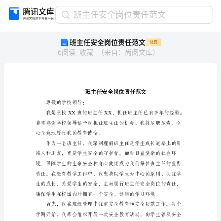
班
班主任安全岗位责任范文
主
班主任安全岗位责任范文
付费
任
6
阅读
收藏
（
来自
：
尚阅文库
）
安
全
岗
位
责
任
尊敬的学校领导：
范