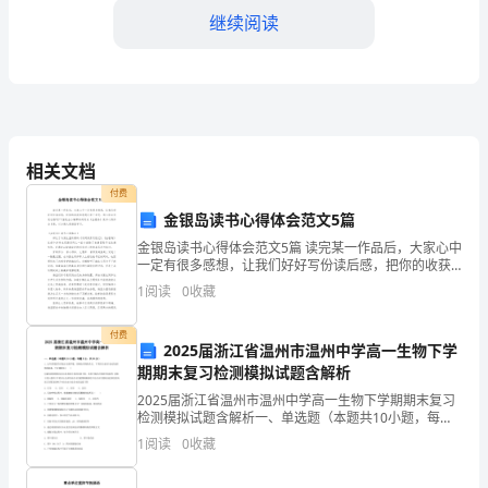
的
继续阅读
班
主
任
发现并解决学生的心理问题。
XX，
相关文档
付费
担
金银岛读书心得体会范文5篇
任
金银岛读书心得体会范文5篇 读完某一作品后，大家心中
一定有很多感想，让我们好好写份读后感，把你的收获
班
和感想记录下来吧。那么你会写读后感吗?下面是由小编
1
阅读
0
收藏
带来的有关《金银岛》读书心得体会5篇，以方便
主
付费
2025届浙江省温州市温州中学高一生物下学
任
期期末复习检测模拟试题含解析
已
2025届浙江省温州市温州中学高一生物下学期期末复习
确保校园的整体安全。
检测模拟试题含解析一、单选题（本题共10小题，每题3
有
分，共30分）1、去年春我国许多地方出现旱情，影响农
1
阅读
0
收藏
作物的生长。下列有关水对生命活动影响的叙述，
多