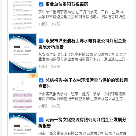
事业单位重阳节祝福语
年
事业单位重阳节祝福语 在平凡的学习、工作、生活中，
的
大家都不可避免地会接触到祝福语吧，祝福语可以增进
我们和他人的情感交流。其实很多朋友都不太清楚什么
1
阅读
0
收藏
样的祝福语才是好的祝福语，以下是小编精心整理的事
经
验。
永安市洪田湍石上洋水电有限公司介绍企业
发展分析报告
全。
非
永安市洪田湍石上洋水电有限公司 企业发展分析结果企
常
业发展指数得分企业发展指数得分永安市洪田湍石上洋
水电有限公司综合得分说明：企业发展指数根据企业规
4
阅读
0
收藏
模、企业创新、企业风险、企业活力四个维度对企业发
感
展情
付费
总结报告-关于农村环境污染与保护的实践调
谢
查报告
学
社会实践报告学院：班级：姓名：学号：农村环境污染
与保护的实践调查报告调查背景:生态环境是人类生存、
校
生产与生活的基本条件。党和政府把环境保护作为一项
2
阅读
0
收藏
基本国策。随着“基本国策”、伴随着新的世纪正迈着希望
领
的
河南一笺文化交流有限公司介绍企业发展分
导
析报告
给
河南一笺文化交流有限公司 企业发展分析结果企业发展