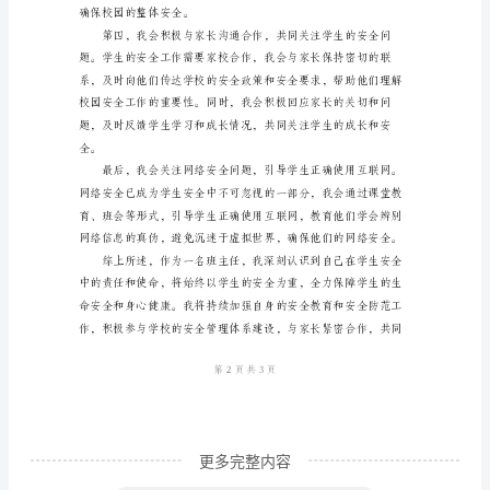
尊
敬
的
时修缮或更换设备。
学
校
领
导：
我
是
贵
校
XX
更多完整内容
班