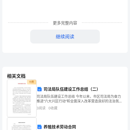
试
试
更多完整内容
题
继续阅读
（含
答
案
相关文档
形的个数为（）
解
付费
司法局队伍建设工作总结（二）
析
司法局队伍建设工作总结 今年以来，市区司法局为奋力
推进“六大兴区行动”和全面深入改革营造良好的法治氛围
版）
为目标，以“创新、实干、争先、包容”的精神总领队伍建
3
阅读
0
收藏
设，深入推进党的群众路线教育实践
广
养殖技术劳动合同