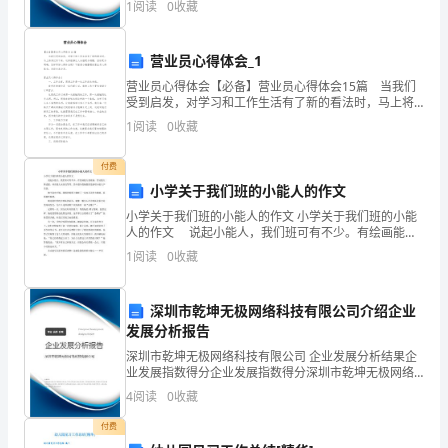
上
1
阅读
0
收藏
数根据企业规模、企业创新、企业风险、企业活力四个
维度
册
方被墨水弄脏了，请问空格中的一项是（）
营业员心得体会_1
整
营业员心得体会【必备】营业员心得体会15篇 当我们
受到启发，对学习和工作生活有了新的看法时，马上将
式
其记录下来，这样能够让人头脑更加清醒，目标更加明
1
阅读
0
收藏
确。怎样写好心得体会呢？下面是小编整理的营业员心
的
得
付费
加
小学关于我们班的小能人的作文
减
小学关于我们班的小能人的作文 小学关于我们班的小能
人的作文 说起小能人，我们班可有不少。有绘画能人
专
姜雨涵，劳动能人韩适聪，体育能人宋佳仪等等。其中
1
阅读
0
收藏
最令我佩服的是演唱小能人尹昱淇。 她不高也不矮
题
深圳市乾坤无极网络科技有限公司介绍企业
测
发展分析报告
试
深圳市乾坤无极网络科技有限公司 企业发展分析结果企
业发展指数得分企业发展指数得分深圳市乾坤无极网络
考
科技有限公司综合得分说明：企业发展指数根据企业规
4
阅读
0
收藏
模、企业创新、企业风险、企业活力四个维度对企业发
展情
试
付费