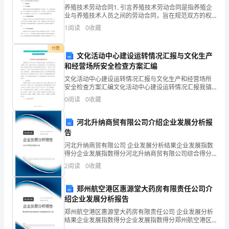
东
养殖技术劳动合同1. 引言养殖技术劳动合同是指养殖企
深
业与养殖技术人员之间的劳动合同，旨在规范双方的权
利和义务。如今，养殖业在中国的农业发展中扮演着举
1
阅读
0
收藏
足轻重的角色，而养殖技术人员是养殖业的核心人才之
圳
一。
付费
市
文化活动中心建设运转情况汇报与文化生产
yz
、的值都无关
和经营场所安全检查方案汇编
高
7、下列说法中正确的是（）
文化活动中心建设运转情况汇报与文化生产和经营场所
级
安全检查方案汇编文化活动中心建设运转情况汇报我镇
是享有“苏北小南京”美誉的历史名镇，是江苏省群众文化
0
阅读
0
收藏
先进镇。XX年，我镇文化活动中心被省委宣传部、省文
中
化
河北升纳商贸有限公司介绍企业发展分析报
学
8、关于整式的说法，正确的是（）
告
数
河北升纳商贸有限公司 企业发展分析结果企业发展指数
得分企业发展指数得分河北升纳商贸有限公司综合得分
学
说明：企业发展指数根据企业规模、企业创新、企业风
2
阅读
0
收藏
险、企业活力四个维度对企业发展情况进行评价。该企
七
业的
郑州航空港区惠源堂大药房有限责任公司介
年
绍企业发展分析报告
郑州航空港区惠源堂大药房有限责任公司 企业发展分析
级
结果企业发展指数得分企业发展指数得分郑州航空港区
惠源堂大药房有限责任公司综合得分说明：企业发展指