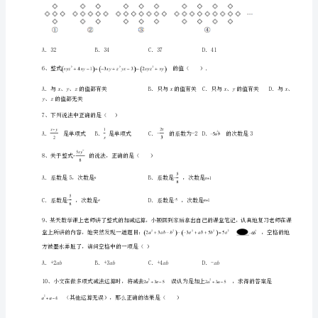
册
AB
A．商贩的单价大于商贩的单价
整
AB
B．商贩的单价等于商贩的单价
式
AB
C．商版的单价小于商贩的单价
AB
D．赔钱与商贩、商贩的单价无关
的
3、计算的结果为（）
加
减
专
4、下列式子中不是代数式的是（）
题
测