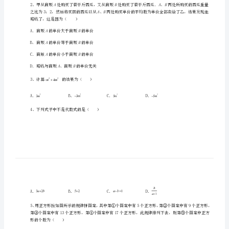
高
级
中
学
数
学
一、单选题（10小题，每小题2分，共计20分）
七
年
级
AB
上
赔钱了，这是因为（）