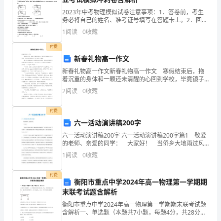
拨
2023年中考物理模似试卷注意事项：1．答卷前，考生
中
务必将自己的姓名、准考证号填写在答题卡上。2．回答
选择题时，选出每小题答案后，用铅笔把答题卡上对应
1
阅读
0
收藏
当
题目的答案标号涂黑，如需改动，用橡皮擦干净后，再
选
付费
事
新春礼物高一作文
人
新春礼物高一作文新春礼物高一作文 寒假结束后，拖
着沉重的身体和一颗还未清醒的心回到学校，毕竟镜子
里的自己怎么看怎么憔悴。 第一件事是到班主任那里
之
2
阅读
0
收藏
拿宿舍钥匙。她的孩子开的门，我换了鞋子走到阳台边
间
付费
利
六一活动演讲稿200字
六一活动演讲稿200字 六一活动演讲稿200字篇1 敬爱
益
的老师、亲爱的同学： 大家好！ 当侨乡大地雨过风
清，满街的绿色浓淡相宜；当风儿掠过发稍，留下清
1
阅读
0
收藏
的
香；当黄昏变得悠长缠绵、黎明也显得格外清新，
平
付费
衡阳市重点中学2024年高一物理第一学期期
衡
末联考试题含解析
衡阳市重点中学2024年高一物理第一学期期末联考试题
随
含解析一、单选题（本题共7小题，每题4分，共28分）
1、如图所示的装置中，A、B两物块的质量分别是、，