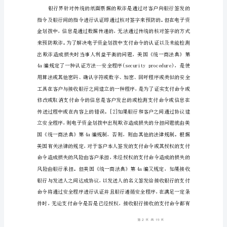
议
电
子
资
金
划
拨
中
当
事
人
之