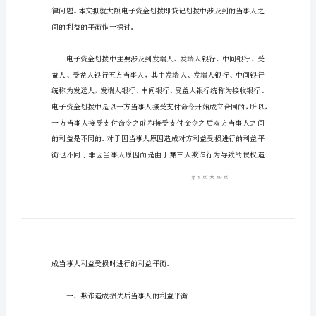
事
人
之
间
利
益
的
平
衡
浅
间的利益的平衡作一探讨。