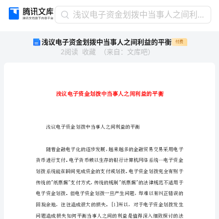
浅
浅议电子资金划拨中当事人之间利益的平衡
议
浅议电子资金划拨中当事人之间利益的平衡
付费
电
2
阅读
收藏
（
来自
：
文库吧
）
子
资
金
划
拨
中
当