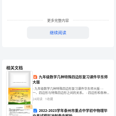
间
利
益
更多完整内容
的
继续阅读
平
成当事人利益受损时进行的利
衡
浅
议
相关文档
电
九年级数学几种特殊四边形复习课件华东师
子
大版
- 九年级数学几种特殊四边形复习课件华东师大版 - -
资
一、四边形与特殊四边形之间的关系。 - 四边形和各种特
殊四边形之间的
金
24
阅读
1
收藏
划
付费
2022-2023学年泰州市重点中学初中物理毕
业考试模拟冲刺卷含解析