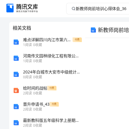
新
教
相关文档
新教师岗前培
师
难点详解四川内江市第六中学数学八年级下册三角形定向测评练习题
付费
岗
1
阅读
0
收藏
河南传文园林绿化工程有限公司介绍企业发展分析报告
前
1
阅读
0
收藏
培
2024年白城市大安市中级统计师《统计基础知识理论及相关知识》深度预测试题及答案
0
阅读
0
收藏
训
给时间的战帖
付费
2
阅读
0
收藏
心
晋升申请书_43
付费
得
2
阅读
0
收藏
最新教科版五年级科学上册期末测试卷及答案免费
体
2
阅读
0
收藏