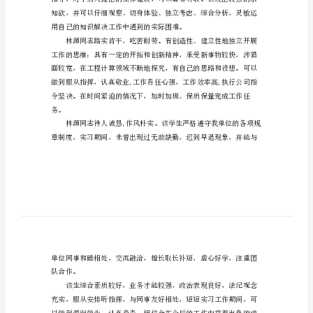
定。
实
习
生
单
位
鉴
定
书
范
文
林