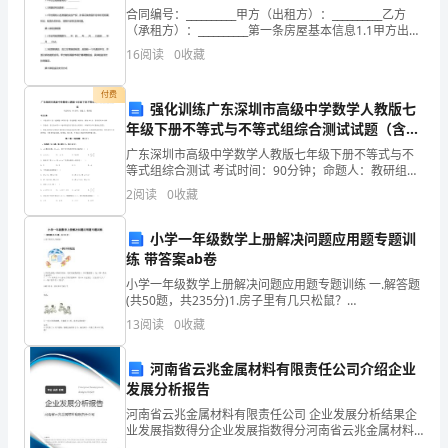
期
合同编号：__________甲方（出租方）：__________乙方
（承租方）：__________第一条房屋基本信息1.1甲方出租
间，
房屋地址：__________1.2房屋结构及面积：______
16
阅读
0
收藏
她
付费
的
强化训练广东深圳市高级中学数学人教版七
年级下册不等式与不等式组综合测试试题（含解
突
析）
广东深圳市高级中学数学人教版七年级下册不等式与不
等式组综合测试 考试时间：90分钟；命题人：教研组考
出
生注意：1、本卷分第I卷（选择题）和第Ⅱ卷（非选择
2
阅读
0
收藏
题）两部分，满分100分，考试时间90分钟2、答卷
表
小学一年级数学上册解决问题应用题专题训
现
练 带答案ab卷
得
小学一年级数学上册解决问题应用题专题训练 一.解答题
(共50题，共235分)1.房子里有几只松鼠？
到
INCLUDEPICTURE \d
13
阅读
0
收藏
"C:\\Users\\04\\AppData\\Local\\
了
河南省云兆金属材料有限责任公司介绍企业
指
发展分析报告
河南省云兆金属材料有限责任公司 企业发展分析结果企
导
业发展指数得分企业发展指数得分河南省云兆金属材料
有限责任公司综合得分说明：企业发展指数根据企业规