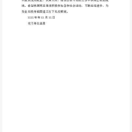
源
同
志
于
XXXX
年
06
务。
月
01
日
起
在
我