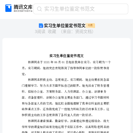
实
实习生单位鉴定书范文
习
实习生单位鉴定书范文
付费
生
3
阅读
收藏
（
来自
：
贤阅文档
）
单
位
鉴
定
书
范
文