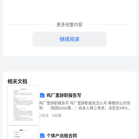
单
位
实
更多完整内容
习，
继续阅读
实
习
队合作。
期
为
相关文档
一
鸡厂里辞职报告写
个
鸡厂里辞职报告写 鸡厂里辞职报告怎么写 尊敬的公司领
月。
导： （我因XXXX事，）经本人再三考虑，决定在X年X月
X日，特向公司提交辞职报告。 希望你能及时找到适宜的
毕业后投身祖国建立打下扎实根底。
2
阅读
0
收藏
实
人选接任我的工作。 名字 时间 厂里辞职
XXXX年年XX月XX日
习
个体户出租合同
实习单位盖章