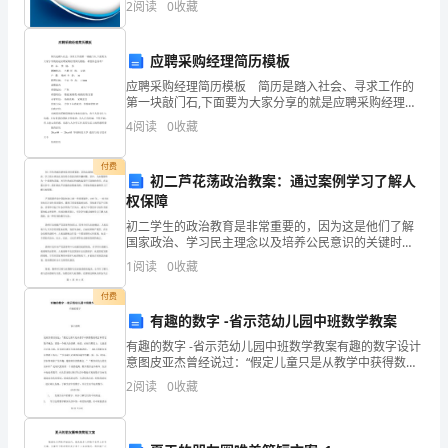
2
阅读
0
收藏
和
模、企业创新、企业风险、企业活力四个维度对企业发
展情
同
应聘采购经理简历模板
事
应聘采购经理简历模板 简历是踏入社会、寻求工作的
第一块敲门石,下面要为大家分享的就是应聘采购经理简
们
历模板，希望你会喜欢！ 姓 名： 性 别： 男 婚姻状
4
阅读
0
收藏
况： 已婚 民 族： 汉族 户
的
付费
初二芦花荡政治教案：通过案例学习了解人
一
权保障
致
初二学生的政治教育是非常重要的，因为这是他们了解
国家政治、学习民主理念以及培养公民意识的关键时
称
期。其中，人权保障作为一个重要的话题，对学生的成
1
阅读
0
收藏
长和成熟起着不可忽视的作用。在这篇文章中，我们将
赞
以芦花荡政
付费
有趣的数字 -省示范幼儿园中班数学教案
和
有趣的数字 -省示范幼儿园中班数学教案有趣的数字设计
肯
意图皮亚杰曾经说过：“假定儿童只是从教学中获得数的
观念和其它数学概念，那是一个极大的误解。相反，在
2
阅读
0
收藏
定。
相当程度上，儿童是自已独立地、自发地发展