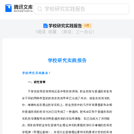
学
学校研究实践报告
校
学校研究实践报告
付费
研
1
阅读
收藏
（
来自
：
三一办公
）
究
实
践
报
告
学
校