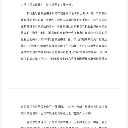
学校研究实践报告1
研
究
一、研究背景
实
践
报
告
学
校
研
究
实
践
报