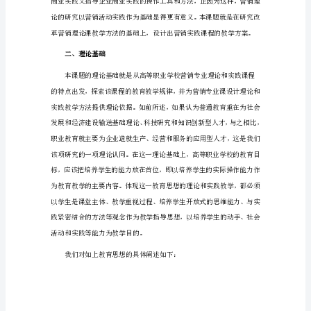
告
1
一、
研
究
背
景
不
管
在
高
等
教