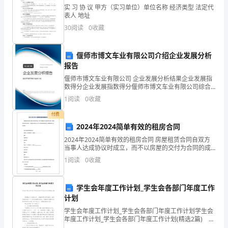
实 习 协 议 甲方（实习单位）单位名称 经济类型 法定代
教
表人 地址
育
30
阅读
0
收藏
与
偃师市博文车业有限公司介绍企业发展分析
普
报告
偃师市博文车业有限公司 企业发展分析结果企业发展指
通
数得分企业发展指数得分偃师市博文车业有限公司综合
得分说明：企业发展指数根据企业规模、企业创新、企
教
1
阅读
0
收藏
业风险、企业活力四个维度对企业发展情况进行评价。
该企
付费
育
2024年2024简单有效的租房合同
是
2024年2024简单有效的租房合同 房屋租赁合同自双方
当事人达成协议时成立，而不以房屋的交付为合同的成
完
立要件，故系诺成合同而非实践合同。下面我给大家共
1
阅读
0
收藏
享一些2024简洁有效的租房合同，希望能够
全
学生会年度工作计划_学生会各部门年度工作
不
计划
同
学生会年度工作计划_学生会各部门年度工作计划学生会
年度工作计划_学生会各部门年度工作计划(精选2篇) 积
的
极配合个方面的工作。加强宣传部内部的联系，把宣传