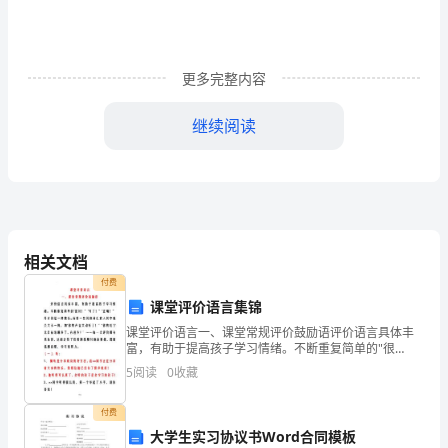
育
领
更多完整内容
域
还
继续阅读
是
中
等
教
相关文档
付费
育
课堂评价语言集锦
领
课堂评价语言一、课堂常规评价鼓励语评价语言具体丰
富，有助于提高孩子学习情绪。不断重复简单的"很
域，
好！〞"对了！〞"正确！〞等评价是一种敷衍。而将一些
5
阅读
0
收藏
具体词汇放入其中就会大不一样，如"你的声音太动听
了！〞
职
付费
业
大学生实习协议书Word合同模板
二、理论基础