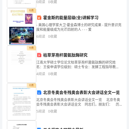
0
阅读
0
收藏
部建设成一个人性化的温暖大家庭。下面就是小
活动和实践等能力为教学目的。
两
付费
霍金斯的能量层级(全)讲解学习
种
- 美国心理学家大卫·霍金森博士的研究成果 - 提升意识亮
类
度和能量级成为光芒四射的人 - - - 爱
6
阅读
0
收藏
型
的
付费
枯草芽孢杆菌氨肽酶研究
教
江南大学硕士学位论文枯草芽孢杆菌氨肽酶的研究姓
名：王俊申请学位级别：硕士专业：发酵工程指导教
育
师：田亚平20090601摘要 3 0．6 g／L，COCl2 摘 要
4
阅读
0
收藏
蛋白质经过水解可产生多肽类物质和少量
在
付费
教
北京冬奥会冬残奥会表彰大会讲话全文一览
育
北京冬奥会冬残奥会表彰大会讲话全文一览 北京冬奥
会冬残奥会表彰大会讲话全文 同志们，朋友们： 历
界
经7年艰辛努力，北京冬奥会、冬残奥会胜利举办，举国
5
阅读
0
收藏
关注，举世瞩目。中国人民同各国人民一道，克服各
早