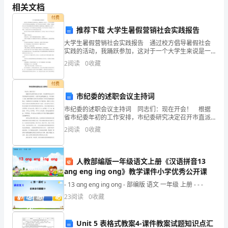
难
《中华人民共和国行政处罚法》
相关文档
付费
案
《医疗美容服务管理办法》
推荐下载 大学生暑假营销社会实践报告
件
大学生暑假营销社会实践报告 通过校方倡导暑假社会
《卫生行政处罚程序》
实践的活动，我踊跃参加，这对于一个大学生来说是一
中
次不可多得的社会实践的机会，对于毕业后找工作也是
2
阅读
0
收藏
有一个帮助，于是我在20**年月日到电讯移通过校方倡
《医疗机构管理条例》
的
导
付费
运
《医疗机构管理条例实施细则》
市纪委的述职会议主持词
用
市纪委的述职会议主持词 同志们：现在开会！ 根据
《某市行政处罚自由裁量权行使规则》
省市纪委年初的工作安排，市纪委研究决定召开市直派
驻单位纪检组长、纪委书记述职述廉大会，其目的在于
教
2
阅读
0
收藏
全面了解和掌握市直单位纪检监察工作和党风廉政建设
《行为心理学》
情况
学
人教部编版一年级语文上册《汉语拼音13
大
《博弈心理学》
ang eng ing ong》教学课件小学优秀公开课
纲
- 13 ɑnɡ enɡ inɡ onɡ - 部编版 语文 一年级 上册 - - -
23
阅读
0
收藏
一、
大
Unit 5 表格式教案4-课件教案试题知识点汇