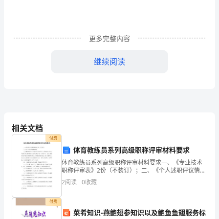
织
建
设
更多完整内容
年
继续阅读
整
基层组织建设年整改方案
改
方
案
相关文档
付费
为
体育教练员系列高级职称评审材料要求
认
提出如下整改方案。
体育教练员系列高级职称评审材料要求一、《专业技术
职称评审表》2份（不装订）；二、《个人述职评议情况
真
表》；三、《输送运动员登记表》1份（见附件1）、
一、基本情况
2
阅读
0
收藏
《所训运动员（队）直接参加比赛所取得成绩登记表》1
抓
份（
付费
好
菜肴知识-燕鲍翅参知识以及鲍鱼鱼翅服务标