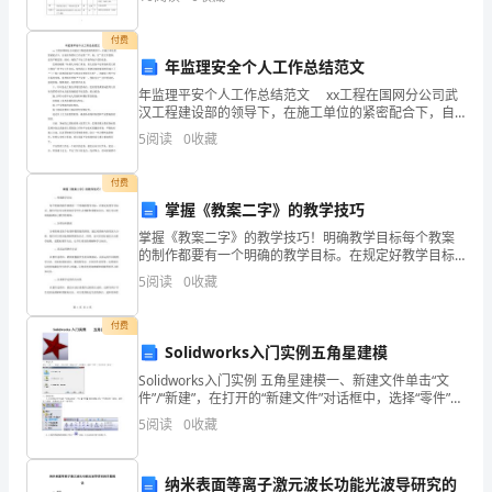
名称完成分备注3.2.2科室人员结构X孙2中医人
建
付费
设
年监理安全个人工作总结范文
年监理平安个人工作总结范文 xx工程在国网分公司武
年
-1-
汉工程建设部的领导下，在施工单位的紧密配合下，自
始至终都对工作安照“严、细、实”的工作思路，进行严格
晋
5
阅读
0
收藏
监督、控制，确保了平安工作始终处于受控状态。
位
付费
掌握《教案二字》的教学技巧
升
掌握《教案二字》的教学技巧！明确教学目标每个教案
级
的制作都要有一个明确的教学目标。在规定好教学目标
后，我们不仅可以更好地引导学生去理解和掌握知识
5
阅读
0
收藏
点，而且可以更好地监测自己教学的效果。合理分析教
工
材分析教材
付费
作，
Solidworks入门实例五角星建模
进
Solidworks入门实例 五角星建模一、新建文件单击“文
件”/“新建”，在打开的“新建文件”对话框中，选择“零件”，
一
然后单击“确定”二、绘制草图11、在左侧设计树中选择
5
阅读
0
收藏
“前视基准面”，单击【
步
纳米表面等离子激元波长功能光波导研究的