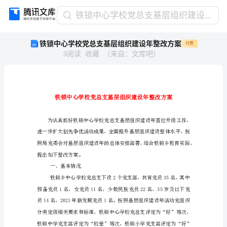
铁
铁锁中心学校党总支基层组织建设年整改方案
锁
铁锁中心学校党总支基层组织建设年整改方案
付费
中
3
阅读
收藏
（
来自
：
文库吧
）
心
学
校
党
总
支
基