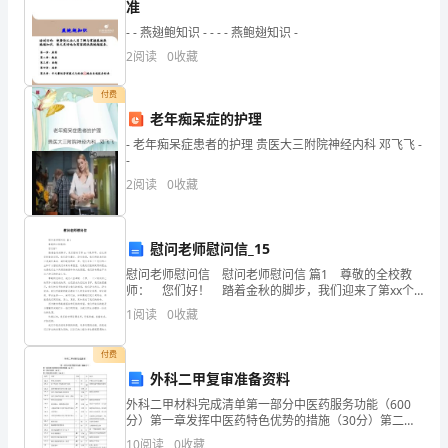
准
铁
- - 燕翅鲍知识 - - - - 燕鲍翅知识 -
锁
2
阅读
0
收藏
中
付费
老年痴呆症的护理
心
- 老年痴呆症患者的护理 贵医大三附院神经内科 邓飞飞 -
学
-
等次。
2
阅读
0
收藏
校
党
慰问老师慰问信_15
总
慰问老师慰问信 慰问老师慰问信 篇1 尊敬的全校教
师： 您们好！ 踏着金秋的脚步，我们迎来了第xx个
支
标准”。
教师节，在这清贫拼凑的日里，我们没有豪言、没有壮
1
阅读
0
收藏
语，我们所能表示的只是满怀真诚、满怀敬
基
二、存在问题
付费
层
外科二甲复审准备资料
组
外科二甲材料完成清单第一部分中医药服务功能（600
分）第一章发挥中医药特色优势的措施（30分）第二章
下四个方面急需解决和改进的问题：
织
队伍建设（85分）第三章临床科室建设（165分）编号
10
阅读
0
收藏