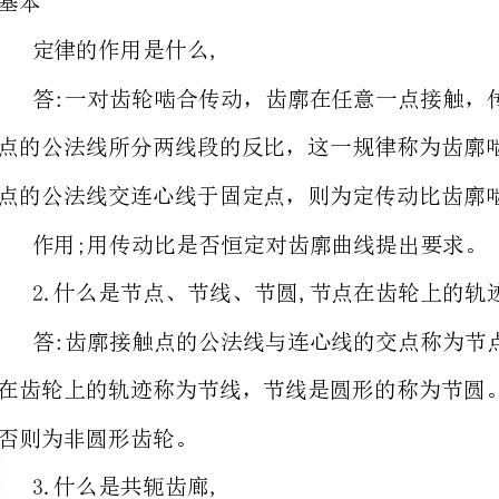
点的公法线交连心线于固定点，则为定传动比齿廓啮合基本定律。
作用;用传动比是否恒定对齿廓曲线提出要求。
2.什么是节点、节线、节圆,节点在齿轮上的轨迹是圆形的称为什么齿轮,
否则为非圆形齿轮。
3.什么是共轭齿廊,
答:满足齿廓啮合基本定律的一对齿廓称为共轭齿廓。
一点的轨迹称为渐开线。
性质:(1)发生线滚过的直线长度等于基圆上被滚过的弧长。
(2)渐开线上任一点的法线必切于基圆。