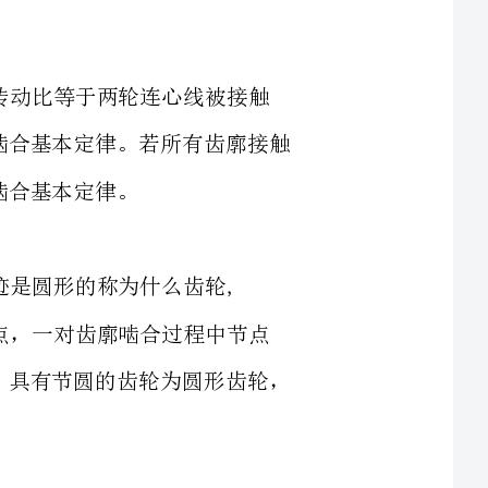
点的公法线所分两线段的反比，这一规律称为齿廓啮合基本定律。若所有齿廓接触
答:齿廓接触点的公法线与连心线的交点称为节点，一对齿廓啮合过程中节点
在齿轮上的轨迹称为节线，节线是圆形的称为节圆。具有节圆的齿轮为圆形齿轮，
4.渐开线是如何形成的,有什么性质,答:发生线在基圆上纯滚动，发生线上任