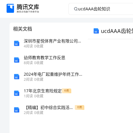
ucdAAA
齿
相关文档
ucdAAA齿
轮
深圳市星悦体育产业有限公司介绍企业发展分析报告
知
4
阅读
0
收藏
识
幼师教育教学工作反思
8
阅读
0
收藏
齿
2024年电厂起重维护年终工作总结范文
2
阅读
0
收藏
轮
17年北京生育险规定
知
付费
1
阅读
0
收藏
识
【精编】初中综合实践活动教学参考计划范文5篇
基本
付费
齿
2
阅读
0
收藏
轮