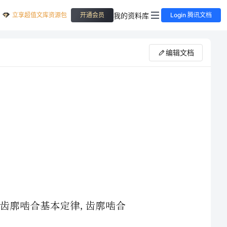
立享超值文库资源包
我的资料库
开通会员
Login 腾讯文档
编辑文档
1.什么是齿廓啮合基本定律，什么是定传动比的齿廓啮合基本定律,齿廓啮合
答:一对齿轮啮合传动，齿廓在任意一点接触，传动比等于两轮连心线被接触