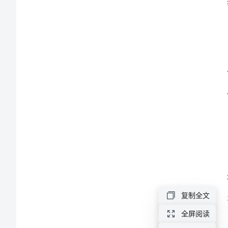
基
本
知
识
1.
什
么
是
齿
廓
啮
合
复制全文
基
全屏阅读