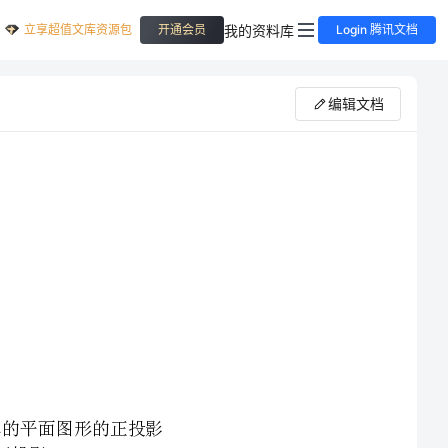
立享超值文库资源包
我的资料库
开通会员
Login 腾讯文档
编辑文档
是平行投影哪个是中心投影?图(2)