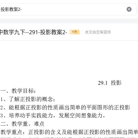
数学九下--291-投影教案2-
本文由豆柴提供
付费
29.1
投影
：
1、了解正投影的概念；
2、能根据正投影的性质画出简单的平面图形的正投影
3、培养动手实践能力，发展空间想象能力。
二、教学重、难点
教学重点：正投影的含义及能根据正投影的性质画出简单的平面图形的正投影
教学难点：归纳正投影的性质,正确画出简单平面图形的正投影
：
（一）复习引入新课
下图表示一块三角尺在光线照射下形成投影，其中哪个
(3)的投影线与投影面的位置关系有什么区别?