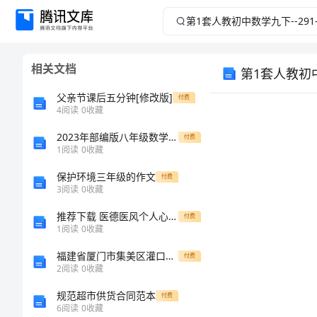
第
1
相关文档
第1套人教初中
套
父亲节课后五分钟[修改版]
付费
人
4
阅读
0
收藏
教
2023年部编版八年级数学下册期中考试卷及答案【最新】
付费
1
阅读
0
收藏
一、教学目标
初
保护环境三年级的作文
付费
3
阅读
0
收藏
中
推荐下载 医德医风个人心得体会 创建廉洁医院心得体会
付费
1
阅读
0
收藏
数
福建省厦门市集美区灌口中学高中生物练习必修三 群落的结构和演替
付费
学
三、教学过程
2
阅读
0
收藏
规范超市供货合同范本
付费
九
6
阅读
0
收藏