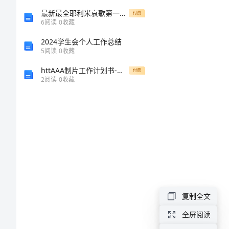
下-
最新最全耶利米哀歌第一章查经资料（蔡哲民等）
付费
6
阅读
0
收藏
-291-
2024学生会个人工作总结
5
阅读
0
收藏
投
httAAA制片工作计划书-马文娟
付费
影
2
阅读
0
收藏
教
正对着投影面)
案
2-
29.1
投
复制全文
影
全屏阅读
一、